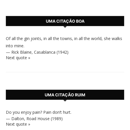
UMA CITAÇÃO BOA
Of all the gin joints, in all the towns, in all the world, she walks
into mine.
—
Rick Blaine
,
Casablanca (1942)
Next quote »
UMA CITAÇÃO RUIM
Do you enjoy pain? Pain don’t hurt.
—
Dalton
,
Road House (1989)
Next quote »