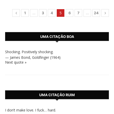
…
5
…
1
3
4
6
7
24
UMA CITAÇÃO BOA
Shocking. Positively shocking.
—
James Bond
,
Goldfinger (1964)
Next quote »
UMA CITAÇÃO RUIM
I don’t make love. I fuck… hard.