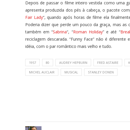
Depois de passar o filme inteiro vestida como uma g
apresenta produzida dos pés à cabeça, o pacote com
Fair Lady
“, quando após horas de filme ela finalmen
Poderia dizer que perde um pouco da graça, mas as 
também em “
Sabrina
“, “
Roman Holiday
” e até “
Break
reciclagem descarada. “Funny Face” não é diferente 
idéia, com o par romântico mais velho e tudo.
1957
80
AUDREY HEPBURN
FRED ASTAIRE
MICHEL AUCLAIR
MUSICAL
STANLEY DONEN