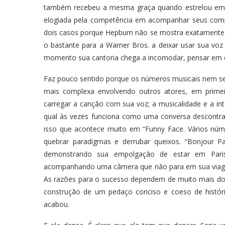
também recebeu a mesma graça quando estrelou em
elogiada pela competência em acompanhar seus comp
dois casos porque Hepburn não se mostra exatamente 
o bastante para a Warner Bros. a deixar usar sua voz
momento sua cantoria chega a incomodar, pensar em d
Faz pouco sentido porque os números musicais nem se
mais complexa envolvendo outros atores, em primei
carregar a canção com sua voz; a musicalidade e a in
qual às vezes funciona como uma conversa descontra
isso que acontece muito em “Funny Face. Vários nú
quebrar paradigmas e derrubar queixos. “Bonjour Pa
demonstrando sua empolgação de estar em Paris
acompanhando uma câmera que não para em sua viagem po
As razões para o sucesso dependem de muito mais do q
construção de um pedaço conciso e coeso de histór
acabou.