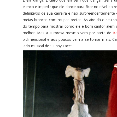
E ela dança. É claro que ela tem que dançar. Seri
elenco e impedir que ele dance para ficar no nível d
definitivos de sua carreira e não surpreendentemente 
meias brancas com roupas pretas. Astaire dá o seu 
do tempo para mostrar como ele é bom cantor além d
melhor. Mas a surpresa mesmo vem por parte de
K
bidimensional e aos poucos vem a se tornar mais. Car
lado musical de “Funny Face”.