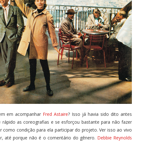
bem em acompanhar
Fred Astaire
? Isso já havia sido dito antes
 rápido as coreografias e se esforçou bastante para não fazer
r como condição para ela participar do projeto. Ver isso ao vivo
r, até porque não é o comentário do gênero.
Debbie Reynolds