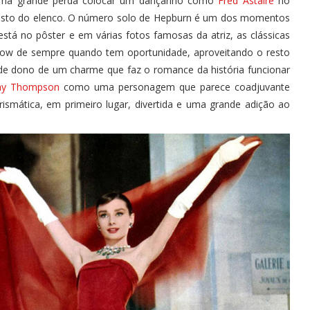
a uma grande perda colocar um dançarino como
Fred Astaire
no
o resto do elenco. O número solo de Hepburn é um dos momentos
está no pôster e em várias fotos famosas da atriz, as clássicas
show de sempre quando tem oportunidade, aproveitando o resto
e dono de um charme que faz o romance da história funcionar
ay Thompson
como uma personagem que parece coadjuvante
ismática, em primeiro lugar, divertida e uma grande adição ao