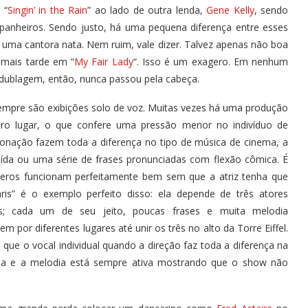
 “
Singin’ in the Rain
” ao lado de outra lenda,
Gene Kelly
, sendo
anheiros. Sendo justo, há uma pequena diferença entre esses
uma cantora nata. Nem ruim, vale dizer. Talvez apenas não boa
 mais tarde em “
My Fair Lady
“. Isso é um exagero. Em nenhum
ublagem, então, nunca passou pela cabeça.
mpre são exibições solo de voz. Muitas vezes há uma produção
ro lugar, o que confere uma pressão menor no indivíduo de
tonação fazem toda a diferença no tipo de música de cinema, a
ída ou uma série de frases pronunciadas com flexão cômica. É
meros funcionam perfeitamente bem sem que a atriz tenha que
ris” é o exemplo perfeito disso: ela depende de três atores
; cada um de seu jeito, poucas frases e muita melodia
r diferentes lugares até unir os três no alto da Torre Eiffel.
ue o vocal individual quando a direção faz toda a diferença na
ia e a melodia está sempre ativa mostrando que o show não