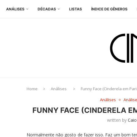
ANÁLISES
DÉCADAS
LISTAS
ÍNDICE DE GÊNEROS
Home
Análises
Funny Face (Cinderela em Pari
Análises
Anális
FUNNY FACE (CINDERELA EM
written by
Caio
Normalmente não gosto de fazer isso. Faz um bom temp