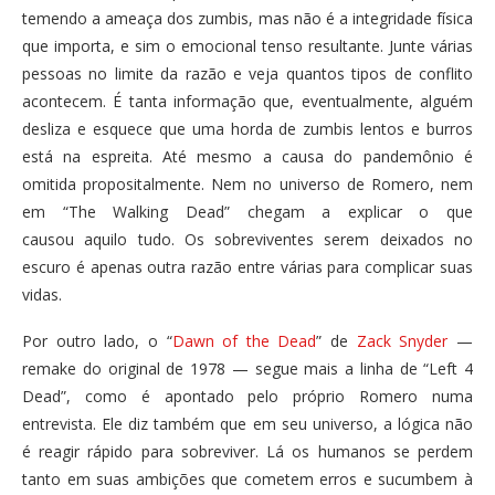
temendo a ameaça dos zumbis, mas não é a integridade física
que importa, e sim o emocional tenso resultante. Junte várias
pessoas no limite da razão e veja quantos tipos de conflito
acontecem. É tanta informação que, eventualmente, alguém
desliza e esquece que uma horda de zumbis lentos e burros
está na espreita. Até mesmo a causa do pandemônio é
omitida propositalmente. Nem no universo de Romero, nem
em “The Walking Dead” chegam a explicar o que
causou aquilo tudo. Os sobreviventes serem deixados no
escuro é apenas outra razão entre várias para complicar suas
vidas.
Por outro lado, o “
Dawn of the Dead
” de
Zack Snyder
—
remake do original de 1978 — segue mais a linha de “Left 4
Dead”, como é apontado pelo próprio Romero numa
entrevista. Ele diz também que em seu universo, a lógica não
é reagir rápido para sobreviver. Lá os humanos se perdem
tanto em suas ambições que cometem erros e sucumbem à