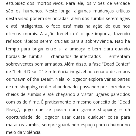
estupidez dos mortos-vivos. Para ele, os vilões de verdade
são os humanos. Neste longa, algumas mudanças críticas
desta visão podem ser notadas: além dos zumbis serem ágeis
e até inteligentes, o foco está mais na ação do que nos
dilemas morais. A ação frenética é o que importa, fazendo
reflexos rápidos serem cruciais para a sobrevivência. Não há
tempo para brigar entre si, a ameaça é bem clara quando
hordas de zumbis — chamados de infectados — enfrentam
sobreviventes bem armados. Além disso, a fase “Dead Center”
de “Left 4 Dead 2” é referência inegável ao cenário de ambos
os “Dawn of the Dead”. Nela, o jogador explora várias partes
de um shopping center abandonado, passando por corredores
cheios de zumbis e até chegando a visitar lugares parecidos
com os do filme. É praticamente o mesmo conceito de “Dead
Rising”, jogo que se passa num grande shopping e dá
oportunidade do jogador usar quase qualquer coisa para
matar os zumbis, sempre guardando espaço para o humor no
meio da violência.