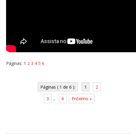
Páginas:
1
2
3
4
5
6
Páginas ( 1 de 6 ):
1
2
3
...
6
Próximo »