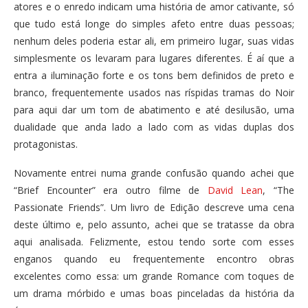
atores e o enredo indicam uma história de amor cativante, só
que tudo está longe do simples afeto entre duas pessoas;
nenhum deles poderia estar ali, em primeiro lugar, suas vidas
simplesmente os levaram para lugares diferentes. É aí que a
entra a iluminação forte e os tons bem definidos de preto e
branco, frequentemente usados nas ríspidas tramas do Noir
para aqui dar um tom de abatimento e até desilusão, uma
dualidade que anda lado a lado com as vidas duplas dos
protagonistas.
Novamente entrei numa grande confusão quando achei que
“Brief Encounter” era outro filme de
David Lean
, “The
Passionate Friends”. Um livro de Edição descreve uma cena
deste último e, pelo assunto, achei que se tratasse da obra
aqui analisada. Felizmente, estou tendo sorte com esses
enganos quando eu frequentemente encontro obras
excelentes como essa: um grande Romance com toques de
um drama mórbido e umas boas pinceladas da história da