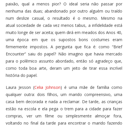
paixão, qual a menos pior? O ideal seria não passar por
nenhuma das duas; abandonado por outro alguém ou traído
num deslize casual, o resultado é o mesmo. Mesmo na
atual sociedade de cada vez menos tabus, a infidelidade está
muito longe de ser aceita; quem dirá em meados dos Anos 40,
uma época em que os supostos bons costumes eram
firmemente impostos. A pergunta que fica é: como “Brief
Encounter” saiu do papel? Não imagino que havia mercado
para o polêmico assunto abordado, então só agradeço que,
como toda boa arte, deram um jeito de tirar essa incrível
história do papel.
Laura Jesson (
Celia Johnson
) é uma mãe de família como
qualquer outra: dois filhos, um marido compreensivo, uma
casa bem decorada e nada a reclamar. De tarde, as crianças
estão na escola e ela pega o trem para a cidade para fazer
compras, ver um filme ou simplesmente almoçar fora,
voltando no final da tarde para encontrar o marido fazendo