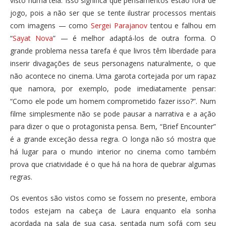
visto numa tela. Isso significa que pensamentos estão fora de
jogo, pois a não ser que se tente ilustrar processos mentais
com imagens — como
Sergei Parajanov
tentou e falhou em
“
Sayat Nova
” — é melhor adaptá-los de outra forma. O
grande problema nessa tarefa é que livros têm liberdade para
inserir divagações de seus personagens naturalmente, o que
não acontece no cinema. Uma garota cortejada por um rapaz
que namora, por exemplo, pode imediatamente pensar:
“Como ele pode um homem comprometido fazer isso?”. Num
filme simplesmente não se pode pausar a narrativa e a ação
para dizer o que o protagonista pensa. Bem, “Brief Encounter”
é a grande exceção dessa regra. O longa não só mostra que
há lugar para o mundo interior no cinema como também
prova que criatividade é o que há na hora de quebrar algumas
regras.
Os eventos são vistos como se fossem no presente, embora
todos estejam na cabeça de Laura enquanto ela sonha
acordada na sala de sua casa, sentada num sofá com seu