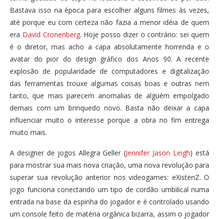
Bastava isso na época para escolher alguns filmes às vezes,
até porque eu com certeza não fazia a menor idéia de quem
era
David Cronenberg
. Hoje posso dizer o contrário: sei quem
é o diretor, mas acho a capa absolutamente horrenda e o
avatar do pior do design gráfico dos Anos 90. A recente
explosão de popularidade de computadores e digitalização
das ferramentas trouxe algumas coisas boas e outras nem
tanto, que mais parecem anomalias de alguém empolgado
demais com um brinquedo novo. Basta não deixar a capa
influenciar muito o interesse porque a obra no fim entrega
muito mais.
A designer de jogos Allegra Geller (
Jennifer Jason Leigh
) está
para mostrar sua mais nova criação, uma nova revolução para
superar sua revolução anterior nos videogames: eXistenZ. O
jogo funciona conectando um tipo de cordão umbilical numa
entrada na base da espinha do jogador e é controlado usando
um console feito de matéria orgânica bizarra, assim o jogador