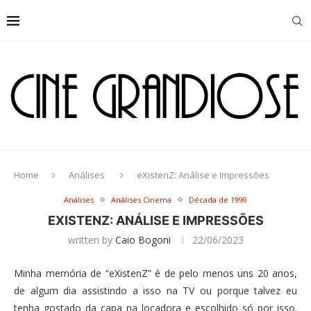
Home
Análises
eXistenZ: Análise e Impressões
Análises
Análises Cinema
Década de 1990
EXISTENZ: ANÁLISE E IMPRESSÕES
written by
Caio Bogoni
22/06/2023
Minha memória de “eXistenZ” é de pelo menos uns 20 anos,
de algum dia assistindo a isso na TV ou porque talvez eu
tenha gostado da capa na locadora e escolhido só por isso.