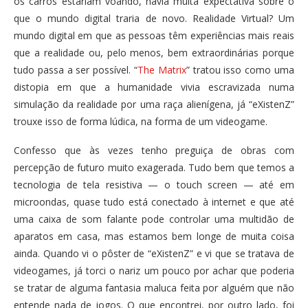
os carros estariam voando, havia muita expectativa sobre o
que o mundo digital traria de novo. Realidade Virtual? Um
mundo digital em que as pessoas têm experiências mais reais
que a realidade ou, pelo menos, bem extraordinárias porque
tudo passa a ser possível. “
The Matrix
” tratou isso como uma
distopia em que a humanidade vivia escravizada numa
simulação da realidade por uma raça alienígena, já “eXistenZ”
trouxe isso de forma lúdica, na forma de um videogame.
Confesso que às vezes tenho preguiça de obras com
percepção de futuro muito exagerada. Tudo bem que temos a
tecnologia de tela resistiva — o touch screen — até em
microondas, quase tudo está conectado à internet e que até
uma caixa de som falante pode controlar uma multidão de
aparatos em casa, mas estamos bem longe de muita coisa
ainda. Quando vi o pôster de “eXistenZ” e vi que se tratava de
videogames, já torci o nariz um pouco por achar que poderia
se tratar de alguma fantasia maluca feita por alguém que não
entende nada de jogos. O que encontrei, por outro lado, foi