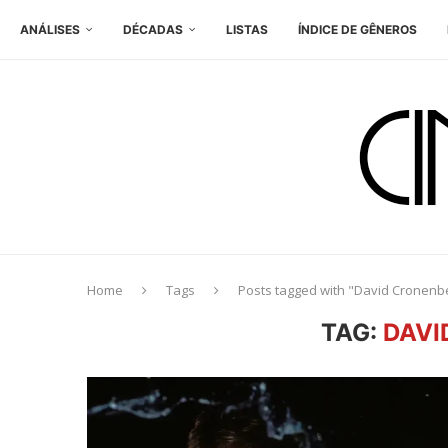
ANÁLISES
DÉCADAS
LISTAS
ÍNDICE DE GÊNEROS
Home
Tags
Posts tagged with "David Cronenb
TAG:
DAVI