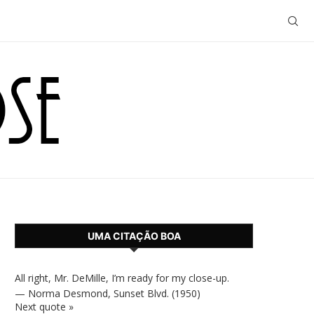
UMA CITAÇÃO BOA
All right, Mr. DeMille, I’m ready for my close-up.
—
Norma Desmond
,
Sunset Blvd. (1950)
Next quote »