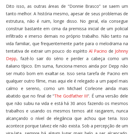
Dito isso, as outras áreas de “Donnie Brasco” se saem um
tanto melhor. A história mesmo, apesar de seus problemas de
estrutura, não é ruim, longe disso. No geral, ela consegue
construir bastante em cima da premissa inicial de um policial
infiltrado e imerso demais no próprio trabalho. Não tanto na
vida familiar, que frequentemente parte para o melodrama na
tentativa de extrair um pouco do espírito
Al Pacino
de
Johnny
Depp
, fazê-lo sair do sério e perder a cabeça como um
italiano típico. Em suma, funciona menos ainda por Depp não
ser muito bom em exaltar-se. Isso seria tarefa de Pacino em
qualquer outro filme, mas aqui ele é relegado a um papel mais
calmo e sereno, como um Michael Corleone ainda mais
abatido que no final de “
The Godfather III
“. É uma versão dele
que não subiu na vida e está há 30 anos fazendo os mesmos
trabalhos e usando os mesmos ternos até rasgarem, nunca
alcançando o nível de elegância que achou que teria. Isso
acontece porque talvez ele não exista. Sob a percepção de um
vira-lata, sempre há algum lugar mais belo a ser alcançado.