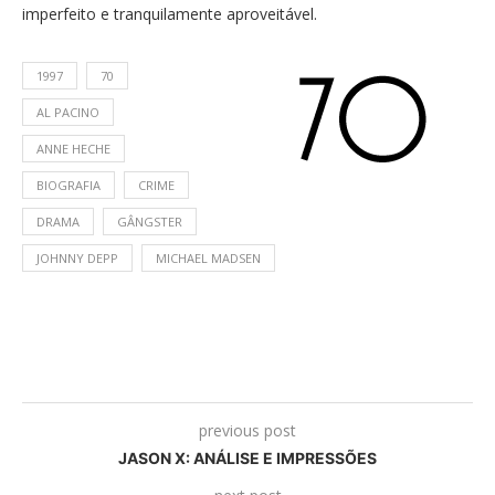
imperfeito e tranquilamente aproveitável.
1997
70
AL PACINO
ANNE HECHE
BIOGRAFIA
CRIME
DRAMA
GÂNGSTER
JOHNNY DEPP
MICHAEL MADSEN
previous post
JASON X: ANÁLISE E IMPRESSÕES