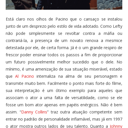
Está claro nos olhos de Pacino que o cansaço se instalou
junto de um desprezo pelo estilo de vida adotado. Como Lefty
não pode simplesmente se revoltar contra a máfia ou
contrariá-la, a presença de um novato renova a mesmice
detestada por ele, de certa forma. Já é o um grande respiro de
frescor poder ensinar todos os passos a fim de proporcionar
um futuro possivelmente melhor sucedido que o dele. No
mínimo, é uma amenização de sua situação miserável, estado
que
Al Pacino
internaliza na alma de seu personagem e
transmite muito bem. Facilmente o ponto mais forte do filme,
sua interpretação é um ótimo exemplo para aqueles que
associam o ator a uma falta de versatilidade, como se ele
fosse um bom ator apenas em papéis enérgicos. Não é bem
assim. “
Danny Collins
” traz outra atuação competente sem
entrar no padrão de personalidade inflamável, mas já em 1997
o ator mostra outros lados de seu talento. Quanto a
Johnny