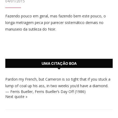
04/01/2015
Fazendo pouco em geral, mas fazendo bem este pouco, o
longa metragem peca por parecer sistemático demais no
manuseio da sutileza do Noir.
UMA CITAÇÃO BOA
Pardon my French, but Cameron is so tight that if you stuck a
lump of coal up his ass, in two weeks you’d have a diamond.
—
Ferris Bueller
,
Ferris Bueller’s Day Off (1986)
Next quote »