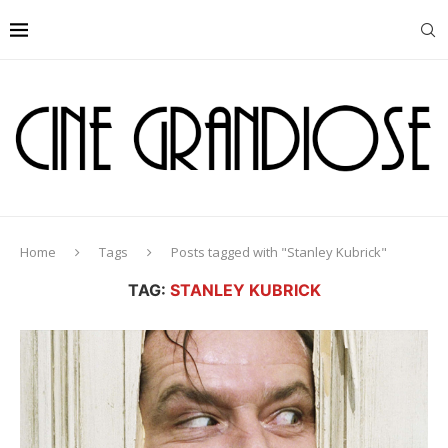
Home
Tags
Posts tagged with "Stanley Kubrick"
TAG:
STANLEY KUBRICK