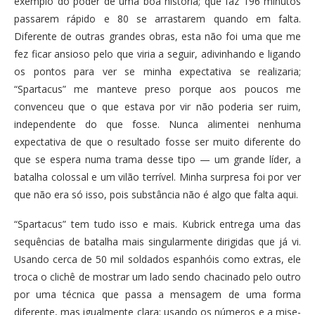
exemplo do poder de uma boa história; que faz 196 minutos
passarem rápido e 80 se arrastarem quando em falta.
Diferente de outras grandes obras, esta não foi uma que me
fez ficar ansioso pelo que viria a seguir, adivinhando e ligando
os pontos para ver se minha expectativa se realizaria;
“Spartacus” me manteve preso porque aos poucos me
convenceu que o que estava por vir não poderia ser ruim,
independente do que fosse. Nunca alimentei nenhuma
expectativa de que o resultado fosse ser muito diferente do
que se espera numa trama desse tipo — um grande líder, a
batalha colossal e um vilão terrível. Minha surpresa foi por ver
que não era só isso, pois substância não é algo que falta aqui.
“Spartacus” tem tudo isso e mais. Kubrick entrega uma das
sequências de batalha mais singularmente dirigidas que já vi.
Usando cerca de 50 mil soldados espanhóis como extras, ele
troca o clichê de mostrar um lado sendo chacinado pelo outro
por uma técnica que passa a mensagem de uma forma
diferente, mas igualmente clara: usando os números e a mise-