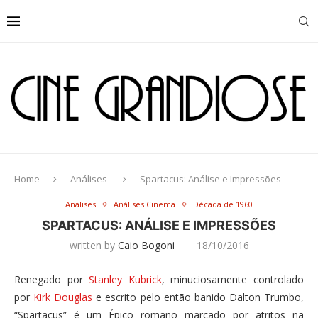
Home
Análises
Spartacus: Análise e Impressões
Análises
Análises Cinema
Década de 1960
SPARTACUS: ANÁLISE E IMPRESSÕES
written by
Caio Bogoni
18/10/2016
Renegado por
Stanley Kubrick
, minuciosamente controlado
por
Kirk Douglas
e escrito pelo então banido Dalton Trumbo,
“Spartacus” é um Épico romano marcado por atritos na