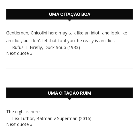
UMA CITAÇÃO BOA
Gentlemen, Chicolini here may talk like an idiot, and look like
an idiot, but don’t let that fool you: he really is an idiot.
—
Rufus T. Firefly
,
Duck Soup (1933)
Next quote »
UMA CITAÇÃO RUIM
The night is here.
—
Lex Luthor
,
Batman v Superman (2016)
Next quote »