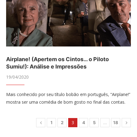
Airplane! (Apertem os Cintos… o Piloto
Sumiu!): Análise e Impressões
19/04/2020
Mais conhecido por seu título bobão em português, “Airplane!”
mostra ser uma comédia de bom gosto no final das contas.
3
…
1
2
4
5
18