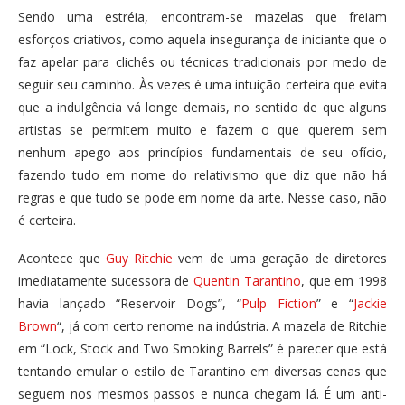
Sendo uma estréia, encontram-se mazelas que freiam
esforços criativos, como aquela insegurança de iniciante que o
faz apelar para clichês ou técnicas tradicionais por medo de
seguir seu caminho. Às vezes é uma intuição certeira que evita
que a indulgência vá longe demais, no sentido de que alguns
artistas se permitem muito e fazem o que querem sem
nenhum apego aos princípios fundamentais de seu ofício,
fazendo tudo em nome do relativismo que diz que não há
regras e que tudo se pode em nome da arte. Nesse caso, não
é certeira.
Acontece que
Guy Ritchie
vem de uma geração de diretores
imediatamente sucessora de
Quentin Tarantino
, que em 1998
havia lançado “Reservoir Dogs”, “
Pulp Fiction
” e “
Jackie
Brown
“, já com certo renome na indústria. A mazela de Ritchie
em “Lock, Stock and Two Smoking Barrels” é parecer que está
tentando emular o estilo de Tarantino em diversas cenas que
seguem nos mesmos passos e nunca chegam lá. É um anti-