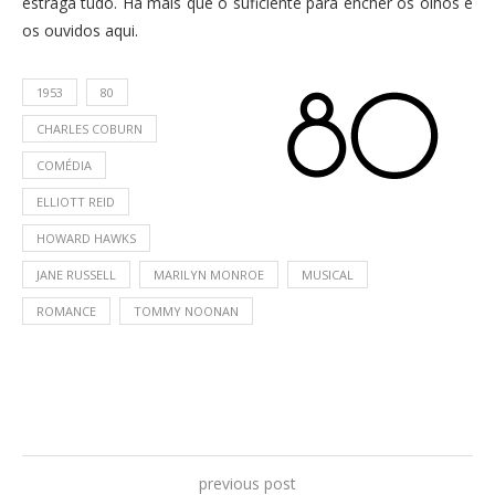
estraga tudo. Há mais que o suficiente para encher os olhos e
os ouvidos aqui.
1953
80
CHARLES COBURN
COMÉDIA
ELLIOTT REID
HOWARD HAWKS
JANE RUSSELL
MARILYN MONROE
MUSICAL
ROMANCE
TOMMY NOONAN
previous post