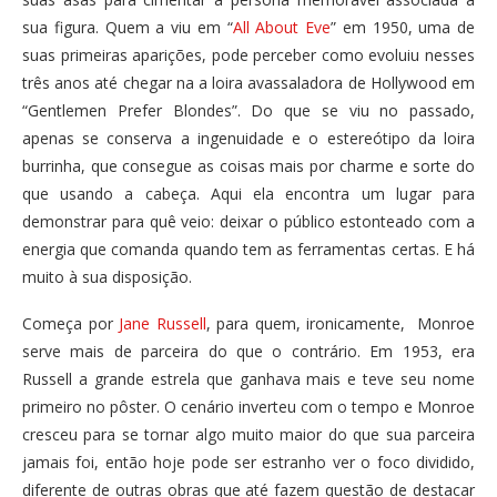
sua figura. Quem a viu em “
All About Eve
” em 1950, uma de
suas primeiras aparições, pode perceber como evoluiu nesses
três anos até chegar na a loira avassaladora de Hollywood em
“Gentlemen Prefer Blondes”. Do que se viu no passado,
apenas se conserva a ingenuidade e o estereótipo da loira
burrinha, que consegue as coisas mais por charme e sorte do
que usando a cabeça. Aqui ela encontra um lugar para
demonstrar para quê veio: deixar o público estonteado com a
energia que comanda quando tem as ferramentas certas. E há
muito à sua disposição.
Começa por
Jane Russell
, para quem, ironicamente, Monroe
serve mais de parceira do que o contrário. Em 1953, era
Russell a grande estrela que ganhava mais e teve seu nome
primeiro no pôster. O cenário inverteu com o tempo e Monroe
cresceu para se tornar algo muito maior do que sua parceira
jamais foi, então hoje pode ser estranho ver o foco dividido,
diferente de outras obras que até fazem questão de destacar