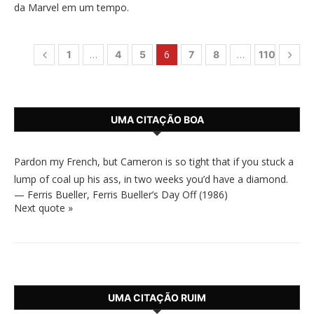
da Marvel em um tempo.
…
6
…
1
4
5
7
8
110
UMA CITAÇÃO BOA
Pardon my French, but Cameron is so tight that if you stuck a
lump of coal up his ass, in two weeks you’d have a diamond.
—
Ferris Bueller
,
Ferris Bueller’s Day Off (1986)
Next quote »
UMA CITAÇÃO RUIM