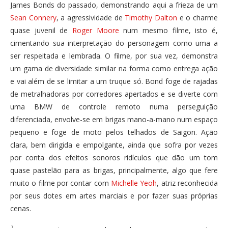
James Bonds do passado, demonstrando aqui a frieza de um
Sean Connery
, a agressividade de
Timothy Dalton
e o charme
quase juvenil de
Roger Moore
num mesmo filme, isto é,
cimentando sua interpretação do personagem como uma a
ser respeitada e lembrada. O filme, por sua vez, demonstra
um gama de diversidade similar na forma como entrega ação
e vai além de se limitar a um truque só. Bond foge de rajadas
de metralhadoras por corredores apertados e se diverte com
uma BMW de controle remoto numa perseguição
diferenciada, envolve-se em brigas mano-a-mano num espaço
pequeno e foge de moto pelos telhados de Saigon. Ação
clara, bem dirigida e empolgante, ainda que sofra por vezes
por conta dos efeitos sonoros ridículos que dão um tom
quase pastelão para as brigas, principalmente, algo que fere
muito o filme por contar com
Michelle Yeoh
, atriz reconhecida
por seus dotes em artes marciais e por fazer suas próprias
cenas.