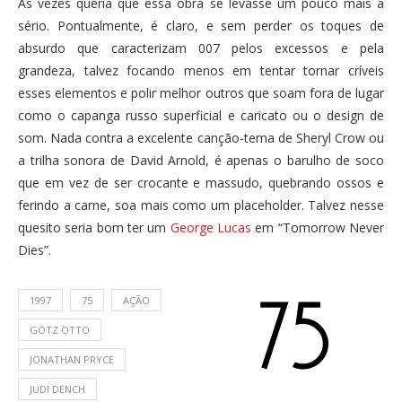
Às vezes queria que essa obra se levasse um pouco mais a
sério. Pontualmente, é claro, e sem perder os toques de
absurdo que caracterizam 007 pelos excessos e pela
grandeza, talvez focando menos em tentar tornar críveis
esses elementos e polir melhor outros que soam fora de lugar
como o capanga russo superficial e caricato ou o design de
som. Nada contra a excelente canção-tema de Sheryl Crow ou
a trilha sonora de David Arnold, é apenas o barulho de soco
que em vez de ser crocante e massudo, quebrando ossos e
ferindo a carne, soa mais como um placeholder. Talvez nesse
quesito seria bom ter um
George Lucas
em “Tomorrow Never
Dies”.
1997
75
AÇÃO
GÖTZ OTTO
JONATHAN PRYCE
JUDI DENCH