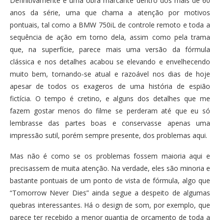
Definitivamente é uma obra marcante dentro dos mais de 60
anos da série, uma que chama a atenção por motivos
pontuais, tal como a BMW 750iL de controle remoto e toda a
sequência de ação em torno dela, assim como pela trama
que, na superfície, parece mais uma versão da fórmula
clássica e nos detalhes acabou se elevando e envelhecendo
muito bem, tornando-se atual e razoável nos dias de hoje
apesar de todos os exageros de uma história de espião
fictícia. O tempo é cretino, e alguns dos detalhes que me
fazem gostar menos do filme se perderam até que eu só
lembrasse das partes boas e conservasse apenas uma
impressão sutil, porém sempre presente, dos problemas aqui.
Mas não é como se os problemas fossem maioria aqui e
precisassem de muita atenção. Na verdade, eles são minoria e
bastante pontuais de um ponto de vista de fórmula, algo que
“Tomorrow Never Dies” ainda segue a despeito de algumas
quebras interessantes. Há o design de som, por exemplo, que
parece ter recebido a menor quantia de orçamento de toda a