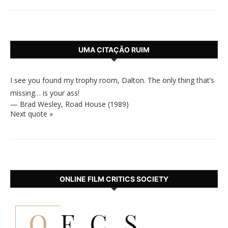
UMA CITAÇÃO RUIM
I see you found my trophy room, Dalton. The only thing that’s
missing… is your ass!
—
Brad Wesley
,
Road House (1989)
Next quote »
ONLINE FILM CRITICS SOCIETY