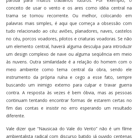
partida para muitos trabalhos futuros. Por exemplo, o
conceito de usar o vento e os ares como idéia central na
trama se tornou recorrente. Ou melhor, colocando em
palavras mais simples, é aqui que começa a obsessão com
tudo relacionado ao céu: aviões, planadores, naves, castelos
no céu, porcos voadores, pilotos e criaturas voadoras. Se não
um elemento central, haverá alguma desculpa para introduzir
um design complexo de nave ou alguma seqüência em meio
às nuvens. Outra similaridade é a relação do homem com o
meio ambiente como tema central da obra, sendo ele
instrumento da própria ruína e cego a esse fato, sempre
buscando um inimigo externo para culpar e travar guerra
contra. A resposta às vezes é bem óbvia, mas as pessoas
continuam tentando encontrar formas de estarem certas no
fim das contas e insistir no erro esperando um resultado
diferente.
Vale dizer que “Nausicaä do Vale do Vento” não é um filme
ambientalista radical com discurso batido já ouvido centenas