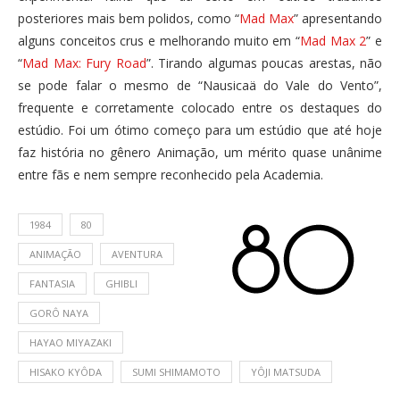
posteriores mais bem polidos, como “
Mad Max
” apresentando
alguns conceitos crus e melhorando muito em “
Mad Max 2
” e
“
Mad Max: Fury Road
”. Tirando algumas poucas arestas, não
se pode falar o mesmo de “Nausicaä do Vale do Vento”,
frequente e corretamente colocado entre os destaques do
estúdio. Foi um ótimo começo para um estúdio que até hoje
faz história no gênero Animação, um mérito quase unânime
entre fãs e nem sempre reconhecido pela Academia.
1984
80
ANIMAÇÃO
AVENTURA
FANTASIA
GHIBLI
GORÔ NAYA
HAYAO MIYAZAKI
HISAKO KYÔDA
SUMI SHIMAMOTO
YÔJI MATSUDA