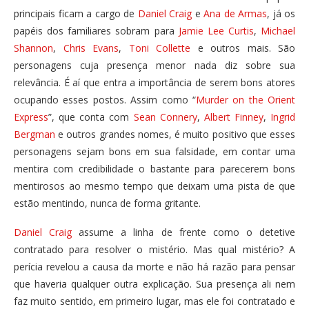
principais ficam a cargo de
Daniel Craig
e
Ana de Armas
, já os
papéis dos familiares sobram para
Jamie Lee Curtis
,
Michael
Shannon
,
Chris Evans
,
Toni Collette
e outros mais. São
personagens cuja presença menor nada diz sobre sua
relevância. É aí que entra a importância de serem bons atores
ocupando esses postos. Assim como “
Murder on the Orient
Express
”, que conta com
Sean Connery
,
Albert Finney
,
Ingrid
Bergman
e outros grandes nomes, é muito positivo que esses
personagens sejam bons em sua falsidade, em contar uma
mentira com credibilidade o bastante para parecerem bons
mentirosos ao mesmo tempo que deixam uma pista de que
estão mentindo, nunca de forma gritante.
Daniel Craig
assume a linha de frente como o detetive
contratado para resolver o mistério. Mas qual mistério? A
perícia revelou a causa da morte e não há razão para pensar
que haveria qualquer outra explicação. Sua presença ali nem
faz muito sentido, em primeiro lugar, mas ele foi contratado e