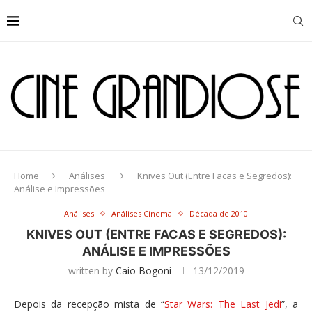
Home
Análises
Knives Out (Entre Facas e Segredos):
Análise e Impressões
Análises
Análises Cinema
Década de 2010
KNIVES OUT (ENTRE FACAS E SEGREDOS):
ANÁLISE E IMPRESSÕES
written by
Caio Bogoni
13/12/2019
Depois da recepção mista de “
Star Wars: The Last Jedi
”, a