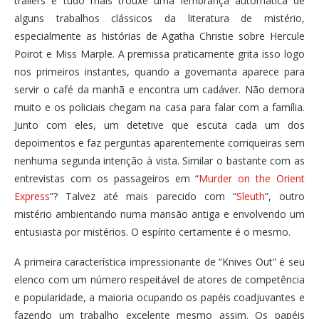
trailers e tudo mais trouxe uma lembrança automática de
alguns trabalhos clássicos da literatura de mistério,
especialmente as histórias de Agatha Christie sobre Hercule
Poirot e Miss Marple. A premissa praticamente grita isso logo
nos primeiros instantes, quando a governanta aparece para
servir o café da manhã e encontra um cadáver. Não demora
muito e os policiais chegam na casa para falar com a família.
Junto com eles, um detetive que escuta cada um dos
depoimentos e faz perguntas aparentemente corriqueiras sem
nenhuma segunda intenção à vista. Similar o bastante com as
entrevistas com os passageiros em “
Murder on the Orient
Express
”? Talvez até mais parecido com “
Sleuth
”, outro
mistério ambientando numa mansão antiga e envolvendo um
entusiasta por mistérios. O espírito certamente é o mesmo.
A primeira característica impressionante de “Knives Out” é seu
elenco com um número respeitável de atores de competência
e popularidade, a maioria ocupando os papéis coadjuvantes e
fazendo um trabalho excelente mesmo assim. Os papéis