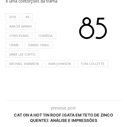
e uma contorções da trama.
2019
85
ANA DE ARMAS
CHRIS EVANS
COMÉDIA
CRIME
DANIEL CRAIG
JAMIE LEE CURTIS
MICHAEL SHANNON
RIAN JOHNSON
TONI COLLETTE
previous post
CAT ON A HOT TIN ROOF (GATA EM TETO DE ZINCO
QUENTE): ANÁLISE E IMPRESSÕES