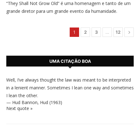
“They Shall Not Grow Old” é uma homenagem e tanto de um
grande diretor para um grande evento da humanidade.
1
…
2
3
12
UMA CITAÇÃO BOA
Well, I’ve always thought the law was meant to be interpreted
in a lenient manner. Sometimes I lean one way and sometimes
I lean the other.
—
Hud Bannon
,
Hud (1963)
Next quote »