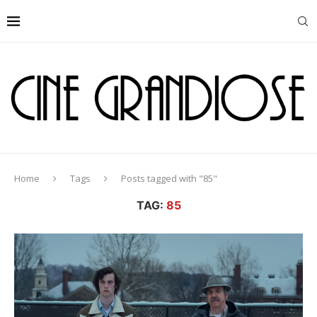
Home
Tags
Posts tagged with "85"
TAG:
85