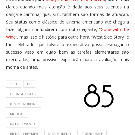
claros quando mais atenção é dada aos seus talentos na
dança e cantoria, que, sim, também são formas de atuação.
Seu status como clássico do cinema americano até chega a
fazer alguns confundirem com outro gigante, “
Gone with the
Wind
”, mas isso é história para outra hora. “West Side Story” é
tão celebrado que talvez a expectativa possa esmagar o
sucesso visto em quão bem as tarefas elementares são
executadas, uma possível explicação para a avaliação mais
morna de antes.
1961
85
GEORGE CHAKIRIS
JEROME ROBBINS
MUSICAL
NATALIE WOOD
RICHARD BEYMER
RITA MORENO
ROBERT WISE