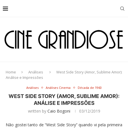
Home
Análises
West Side Story (Amor, Sublime Amor):
Análise e Impressões
Análises
Análises Cinema
Década de 1960
WEST SIDE STORY (AMOR, SUBLIME AMOR):
ANÁLISE E IMPRESSÕES
written by
Caio Bogoni
03/12/2019
Não gostei tanto de “West Side Story” quando vi pela primeira