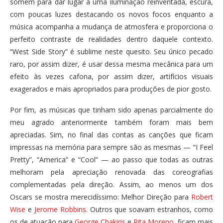
somem para dar lugar a uma iluminação reinventada, escura,
com poucas luzes destacando os novos focos enquanto a
música acompanha a mudança de atmosfera e proporciona o
perfeito contraste de realidades dentro daquele contexto.
“West Side Story” é sublime neste quesito. Seu único pecado
raro, por assim dizer, é usar dessa mesma mecânica para um
efeito às vezes cafona, por assim dizer, artifícios visuais
exagerados e mais apropriados para produções de pior gosto.
Por fim, as músicas que tinham sido apenas parcialmente do
meu agrado anteriormente também foram mais bem
apreciadas. Sim, no final das contas as canções que ficam
impressas na memória para sempre são as mesmas — “I Feel
Pretty”, “America” e “Cool” — ao passo que todas as outras
melhoram pela apreciação renovada das coreografias
complementadas pela direção. Assim, ao menos um dos
Oscars se mostra merecidíssimo: Melhor Direção para
Robert
Wise
e
Jerome Robbins
. Outros que soavam estranhos, como
os de atuação para
George Chakiris
e
Rita Moreno
, ficam mais