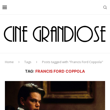
Home
Tags
Posts tagged with "Francis Ford Coppola"
TAG:
FRANCIS FORD COPPOLA