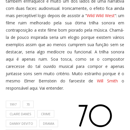
também enfraquece e muito um dos lados de uma narrativa
com duas faces: audiovisual. Ironicamente, o efeito fica ainda
mais perceptível logo depois de assistir a “
Wild Wild West
“: um
filme ruim melhorado pela sua ótima trilha sonora em
contraposição a este filme bom piorado pela música. Chamá-
la de pouco inspirada seria um elogio porque existem vários
exemplos assim que ao menos cumprem sua função sem se
destacar, seria algo medíocre ou funcional. A trilha sonora
aqui é apenas ruim. Soa tosca, como se o compositor
carecesse do tal ouvido musical para compor e apenas
juntasse sons sem muito critério. Muito estranho porque é o
mesmo Elmer Bernstein do faroeste de
Will Smith
o
responsável aqui. Vai entender.
1997
70
CLAIRE DANES
CRIME
DANNY DEVITO
DRAMA