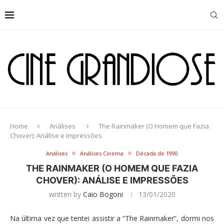
Home
Análises
The Rainmaker (O Homem que Fazia
Chover): Análise e Impressões
Análises
Análises Cinema
Década de 1990
THE RAINMAKER (O HOMEM QUE FAZIA
CHOVER): ANÁLISE E IMPRESSÕES
written by
Caio Bogoni
13/01/2020
Na última vez que tentei assistir a “The Rainmaker”, dormi nos