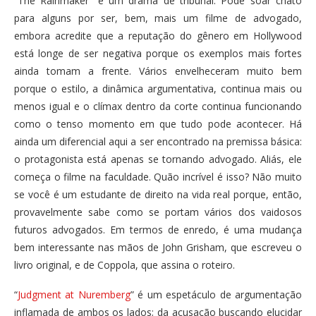
“The Rainmaker” é um drama de tribunal. Pode soar chato
para alguns por ser, bem, mais um filme de advogado,
embora acredite que a reputação do gênero em Hollywood
está longe de ser negativa porque os exemplos mais fortes
ainda tomam a frente. Vários envelheceram muito bem
porque o estilo, a dinâmica argumentativa, continua mais ou
menos igual e o clímax dentro da corte continua funcionando
como o tenso momento em que tudo pode acontecer. Há
ainda um diferencial aqui a ser encontrado na premissa básica:
o protagonista está apenas se tornando advogado. Aliás, ele
começa o filme na faculdade. Quão incrível é isso? Não muito
se você é um estudante de direito na vida real porque, então,
provavelmente sabe como se portam vários dos vaidosos
futuros advogados. Em termos de enredo, é uma mudança
bem interessante nas mãos de John Grisham, que escreveu o
livro original, e de Coppola, que assina o roteiro.
“
Judgment at Nuremberg
” é um espetáculo de argumentação
inflamada de ambos os lados; da acusação buscando elucidar