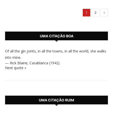
1
2
UMA CITAÇÃO BOA
Of all the gin joints, in all the towns, in all the world, she walks
into mine.
—
Rick Blaine
,
Casablanca (1942)
Next quote »
UMA CITAÇÃO RUIM