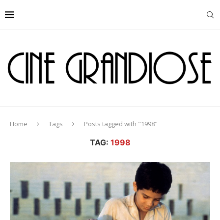
Home
Tags
Posts tagged with "1998"
TAG:
1998