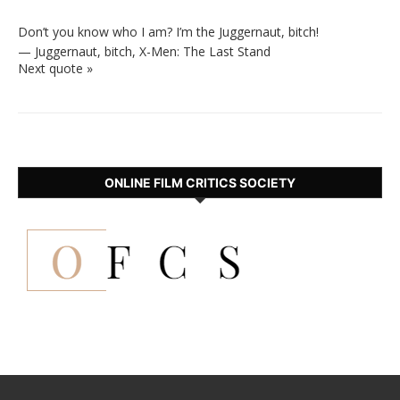
Don’t you know who I am? I’m the Juggernaut, bitch!
—
Juggernaut, bitch
,
X-Men: The Last Stand
Next quote »
ONLINE FILM CRITICS SOCIETY