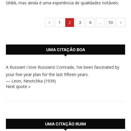
Ghibli, mas ainda é uma experiência de qualidades notáveis.
2
…
1
3
4
10
UMA CITAÇÃO BOA
A Russian! I love Russians! Comrade, I’ve been fascinated by
your five-year plan for the last fifteen years.
—
Leon
,
Ninotchka (1939)
Next quote »
UMA CITAÇÃO RUIM