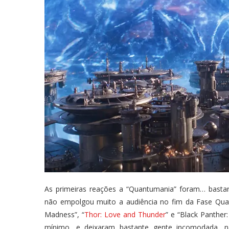
As primeiras reações a “Quantumania” foram… basta
não empolgou muito a audiência no fim da Fase Quatr
Madness”, “
Thor: Love and Thunder
” e “Black Panthe
mínimo, e deixaram bastante gente incomodada, n