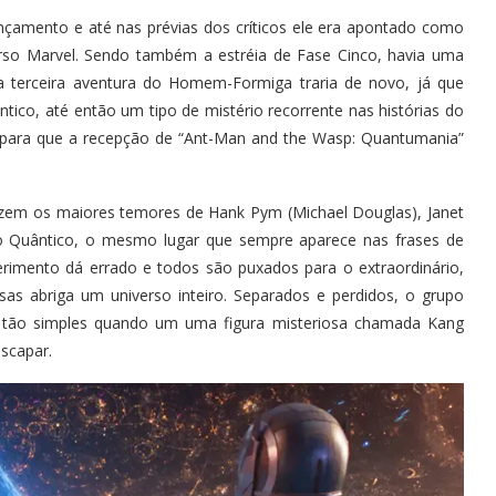
ançamento e até nas prévias dos críticos ele era apontado como
erso Marvel. Sendo também a estréia de Fase Cinco, havia uma
 a terceira aventura do Homem-Formiga traria de novo, já que
co, até então um tipo de mistério recorrente nas histórias do
o para que a recepção de “Ant-Man and the Wasp: Quantumania”
azem os maiores temores de Hank Pym (Michael Douglas), Janet
o Quântico, o mesmo lugar que sempre aparece nas frases de
perimento dá errado e todos são puxados para o extraordinário,
s abriga um universo inteiro. Separados e perdidos, o grupo
é tão simples quando um uma figura misteriosa chamada Kang
scapar.