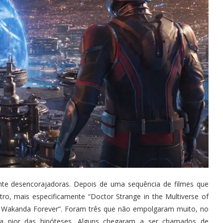
nte desencorajadoras. Depois de uma sequência de filmes que
o, mais especificamente “Doctor Strange in the Multiverse of
r: Wakanda Forever”. Foram três que não empolgaram muito, no
a pior das hipóteses. Alguns chegaram a ser chamados de