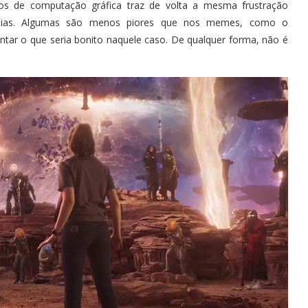
tos de computação gráfica traz de volta a mesma frustração
 feias. Algumas são menos piores que nos memes, como o
ntar o que seria bonito naquele caso. De qualquer forma, não é