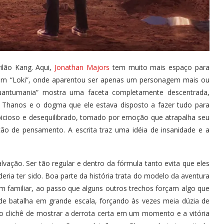
ilão Kang. Aqui,
Jonathan Majors
tem muito mais espaço para
e em “Loki”, onde aparentou ser apenas um personagem mais ou
antumania” mostra uma faceta completamente descentrada,
de Thanos e o dogma que ele estava disposto a fazer tudo para
icioso e desequilibrado, tomado por emoção que atrapalha seu
ão de pensamento. A escrita traz uma idéia de insanidade e a
vação. Ser tão regular e dentro da fórmula tanto evita que eles
ria ter sido. Boa parte da história trata do modelo da aventura
em familiar, ao passo que alguns outros trechos forçam algo que
o de batalha em grande escala, forçando às vezes meia dúzia de
o clichê de mostrar a derrota certa em um momento e a vitória