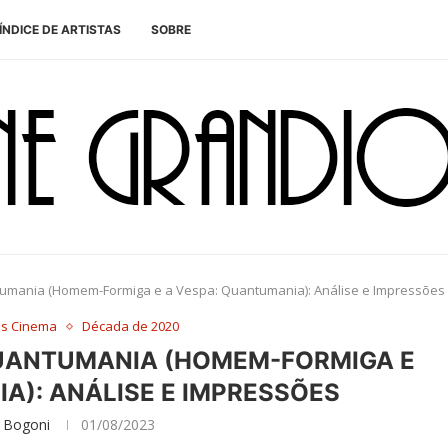
ÍNDICE DE ARTISTAS
SOBRE
umania (Homem-Formiga e a Vespa: Quantumania): Análise e Impressões
es Cinema
Década de 2020
UANTUMANIA (HOMEM-FORMIGA E
A): ANÁLISE E IMPRESSÕES
 Bogoni
01/08/2023