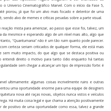
o o Universo Cinematográfico Marvel. Com o início da Fase 5,
até piorou, já que foi um alvo mais focado e detentor de uma
 sendo alvo de memes e críticas pesadas sobre a parte visual.
e reação mista para amenizar, ao passo que esse foi, talvez, um
a da mesmice e esperando algo de um nível mais alto, algo que
entanto, “Quantumania” não é um tão ruim quanto pode parecer.
com certeza seriam criticados de qualquer forma, ele está mais
 e sem muito impacto, do que algo que se destaca positiva ou
o entendi direito o motivo para tanto ódio enquanto há tantas
gularidade sem chegar a alcançar um tipo de impressão forte: é
rvel ultimamente: algumas coisas incrivelmente ruins e outras
sentou uma oportunidade enorme para uma equipe de designers
uitetura nova até raças novas, objetos nunca vistos e veículos
trega. Há muita coisa legal e que chama a atenção positivamente
r de positivo de uma oportunidade como essa, talvez a grande