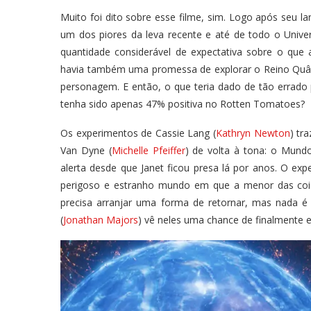
Muito foi dito sobre esse filme, sim. Logo após seu l
um dos piores da leva recente e até de todo o Univ
quantidade considerável de expectativa sobre o que
havia também uma promessa de explorar o Reino Quânti
personagem. E então, o que teria dado de tão errad
tenha sido apenas 47% positiva no Rotten Tomatoes?
Os experimentos de Cassie Lang (
Kathryn Newton
) tr
Van Dyne (
Michelle Pfeiffer
) de volta à tona: o Mund
alerta desde que Janet ficou presa lá por anos. O ex
perigoso e estranho mundo em que a menor das coisa
precisa arranjar uma forma de retornar, mas nada 
(
Jonathan Majors
) vê neles uma chance de finalmente e