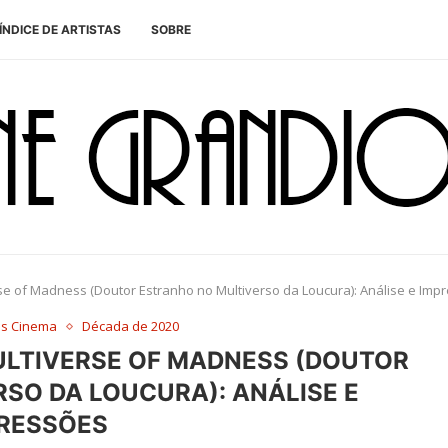
ÍNDICE DE ARTISTAS
SOBRE
rse of Madness (Doutor Estranho no Multiverso da Loucura): Análise e Imp
es Cinema
Década de 2020
ULTIVERSE OF MADNESS (DOUTOR
SO DA LOUCURA): ANÁLISE E
RESSÕES