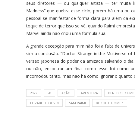
seus diretores — ou qualquer artista — ter muita li
Madness” que quebra esse ciclo, porém há uma ou ou
pessoal se manifestar de forma clara para além da e
toque de terror que isso se vê, quando Raimi empresta
Marvel ainda não criou uma fórmula sua.
A grande decepção para mim não foi a falta de univer
sim a conclusão. “Doctor Strange in the Multiverse of 
versão japonesa do poder da amizade salvando o dia.
ou não, encontrar um final como esse foi como um 
incomodou tanto, mas não há como ignorar o quanto o f
2022
70
AÇÃO
AVENTURA
BENEDICT CUMB
ELIZABETH OLSEN
SAM RAIMI
XOCHITL GOMEZ