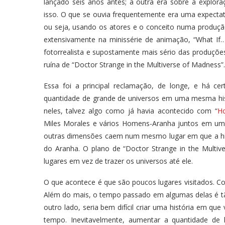
lançado seis anos antes; a outra era sobre a explo
isso. O que se ouvia frequentemente era uma expectat
ou seja, usando os atores e o conceito numa produção 
extensivamente na minissérie de animação, “What If
fotorrealista e supostamente mais sério das produções 
ruína de “Doctor Strange in the Multiverse of Madness”.
Essa foi a principal reclamação, de longe, e há c
quantidade de grande de universos em uma mesma hist
neles, talvez algo como já havia acontecido com “
H
Miles Morales e vários Homens-Aranha juntos em uma
outras dimensões caem num mesmo lugar em que a hist
do Aranha. O plano de “Doctor Strange in the Multive
lugares em vez de trazer os universos até ele.
O que acontece é que são poucos lugares visitados. Con
Além do mais, o tempo passado em algumas delas é tã
outro lado, seria bem difícil criar uma história em q
tempo. Inevitavelmente, aumentar a quantidade de l