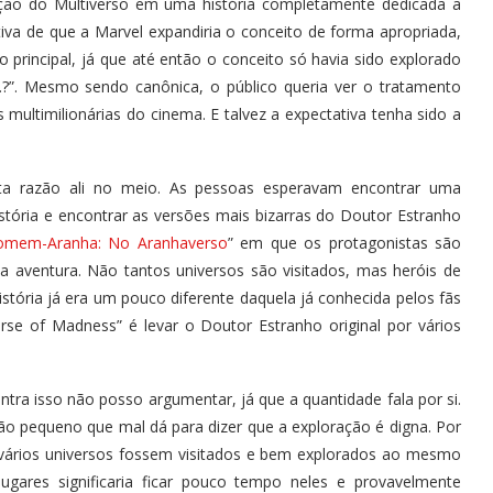
ração do Multiverso em uma história completamente dedicada a
iva de que a Marvel expandiria o conceito de forma apropriada,
principal, já que até então o conceito só havia sido explorado
…?”. Mesmo sendo canônica, o público queria ver o tratamento
multimilionárias do cinema. E talvez a expectativa tenha sido a
erta razão ali no meio. As pessoas esperavam encontrar uma
ória e encontrar as versões mais bizarras do Doutor Estranho
omem-Aranha: No Aranhaverso
” em que os protagonistas são
 aventura. Não tantos universos são visitados, mas heróis de
ória já era um pouco diferente daquela já conhecida pelos fãs
rse of Madness” é levar o Doutor Estranho original por vários
tra isso não posso argumentar, já que a quantidade fala por si.
o pequeno que mal dá para dizer que a exploração é digna. Por
ue vários universos fossem visitados e bem explorados ao mesmo
ugares significaria ficar pouco tempo neles e provavelmente