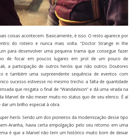
is coisas acontecem. Basicamente, é isso. O resto aparece por
ro do roteiro e nunca mais volta. “Doctor Strange in the
 um para desenvolver uma pequena trama que consegue fazer
ano de focar em poucos lugares em prol de um pouco de
li, a participação de outros heróis que não outros Doutores
lico e também uma surpreendente sequência de eventos com
nico sucesso estivesse no mesmo trecho: a falta de quantidade
nsada que resgata o final de “WandaVision” e dá uma virada na
da Marvel de não mexer muito no status quo de seu elenco. É aí
ar um brilho especial à obra.
 super-herói. Sendo um dos pioneiros da modernização desse tipo
omem-Aranha, havia certa empolgação pelo seu retorno em uma
blema é que a Marvel não tem um histórico muito bom de deixar