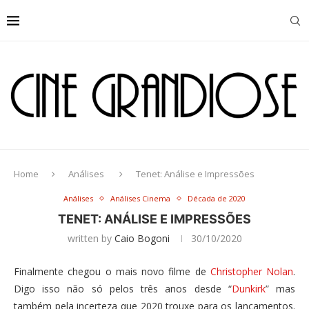
Home
Análises
Tenet: Análise e Impressões
Análises
Análises Cinema
Década de 2020
TENET: ANÁLISE E IMPRESSÕES
written by
Caio Bogoni
30/10/2020
Finalmente chegou o mais novo filme de
Christopher Nolan
.
Digo isso não só pelos três anos desde “
Dunkirk
” mas
também pela incerteza que 2020 trouxe para os lançamentos.