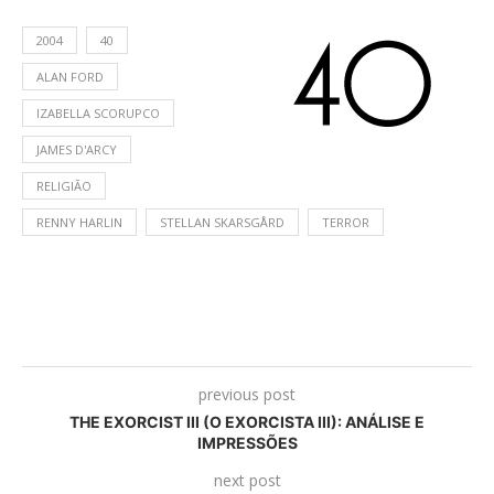
2004
40
ALAN FORD
IZABELLA SCORUPCO
JAMES D'ARCY
RELIGIÃO
RENNY HARLIN
STELLAN SKARSGÅRD
TERROR
previous post
THE EXORCIST III (O EXORCISTA III): ANÁLISE E
IMPRESSÕES
next post