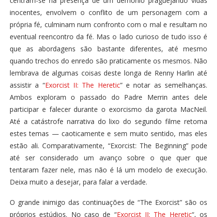
centram-se na presença de um demônio praguejando vidas
inocentes, envolvem o conflito de um personagem com a
própria fé, culminam num confronto com o mal e resultam no
eventual reencontro da fé. Mas o lado curioso de tudo isso é
que as abordagens são bastante diferentes, até mesmo
quando trechos do enredo são praticamente os mesmos. Não
lembrava de algumas coisas deste longa de Renny Harlin até
assistir a “
Exorcist II: The Heretic
” e notar as semelhanças.
Ambos exploram o passado do Padre Merrin antes dele
participar e falecer durante o exorcismo da garota MacNeil.
Até a catástrofe narrativa do lixo do segundo filme retoma
estes temas — caoticamente e sem muito sentido, mas eles
estão ali. Comparativamente, “Exorcist: The Beginning” pode
até ser considerado um avanço sobre o que quer que
tentaram fazer nele, mas não é lá um modelo de execução.
Deixa muito a desejar, para falar a verdade.
O grande inimigo das continuações de “The Exorcist” são os
próprios estúdios. No caso de “
Exorcist II: The Heretic
“, os