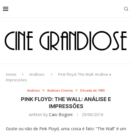
Home
Análises
Pink Floyd: The Wall: Análise e
Impressões
Análises
Análises Cinema
Década de 1980
PINK FLOYD: THE WALL: ANÁLISE E
IMPRESSÕES
written by
Caio Bogoni
29/06/2016
Goste ou não de Pink Floyd, uma coisa é fato: “The Wall” é um