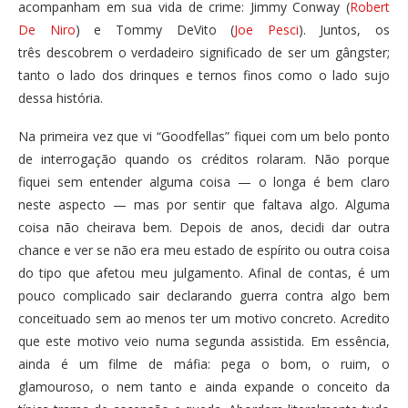
acompanham em sua vida de crime: Jimmy Conway (
Robert
De Niro
) e Tommy DeVito (
Joe Pesci
). Juntos, os
três descobrem o verdadeiro significado de ser um gângster;
tanto o lado dos drinques e ternos finos como o lado sujo
dessa história.
Na primeira vez que vi “Goodfellas” fiquei com um belo ponto
de interrogação quando os créditos rolaram. Não porque
fiquei sem entender alguma coisa — o longa é bem claro
neste aspecto — mas por sentir que faltava algo. Alguma
coisa não cheirava bem. Depois de anos, decidi dar outra
chance e ver se não era meu estado de espírito ou outra coisa
do tipo que afetou meu julgamento. Afinal de contas, é um
pouco complicado sair declarando guerra contra algo bem
conceituado sem ao menos ter um motivo concreto. Acredito
que este motivo veio numa segunda assistida. Em essência,
ainda é um filme de máfia: pega o bom, o ruim, o
glamouroso, o nem tanto e ainda expande o conceito da