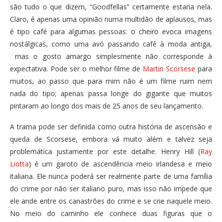
são tudo o que dizem, “Goodfellas” certamente estaria nela.
Claro, é apenas uma opinião numa multidão de aplausos, mas
é tipo café para algumas pessoas: o cheiro evoca imagens
nostálgicas, como uma avó passando café à moda antiga,
mas o gosto amargo simplesmente não corresponde à
expectativa. Pode ser o melhor filme de
Martin Scorsese
para
muitos, ao passo que para mim não é um filme ruim nem
nada do tipo; apenas passa longe do gigante que muitos
pintaram ao longo dos mais de 25 anos de seu lançamento.
A trama pode ser definida como outra história de ascensão e
queda de Scorsese, embora vá muito além e talvez seja
problemática justamente por este detalhe. Henry Hill (
Ray
Liotta
) é um garoto de ascendência meio irlandesa e meio
italiana. Ele nunca poderá ser realmente parte de uma família
do crime por não ser italiano puro, mas isso não impede que
ele ande entre os canastrões do crime e se crie naquele meio.
No meio do caminho ele conhece duas figuras que o