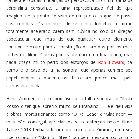
câmera e rápidas mudanças de perspectiva criam um clima de
adrenalina constante. É uma representação fiel do que
imagino ser o ponto de vista de um piloto, o que ele passa
nas corridas. Os méritos desse clima frenético e ritmo
totalmente acelerado caem sem dúvida no colo da direção
espetacular, que mais do que qualquer outro elemento
contribui e muito para a construção de um dos pontos mais
fortes do filme. Outras partes até dão uma boa ajuda, mas
nada chega muito perto dos esforços de
Ron Howard
; tal
como é o caso da trilha sonora, que apenas cumpre seu
papel enquanto poderia ter feito um pouco mais pela
atmosfera criada.
Hans Zimmer foi o responsável pela trilha sonora de “Rush.
Posso dizer que aprecio muito seu trabalho — ele deu vida
a obras impressionantes como “O Rei Leão” e “Gladiador” —
mas não consegui apreciar os seus esforços nesse filme.
Talvez 2013 tenha sido um ano ruim para Zimmer, uma vez
que o próprio “Man of Steel” também desapontou com a