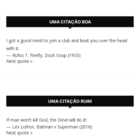
UMA CITAÇÃO BOA
I got a good mind to join a club and beat you over the head
with it.
—
Rufus T. Firefly
,
Duck Soup (1933)
Next quote »
UMA CITAÇÃO RUIM
If man won’t kill God, the Devil will do it!
—
Lex Luthor
,
Batman v Superman (2016)
Next quote »