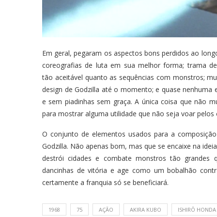
Em geral, pegaram os aspectos bons perdidos ao longo 
coreografias de luta em sua melhor forma; trama de
tão aceitável quanto as sequências com monstros; mui
design de Godzilla até o momento; e quase nenhuma
e sem piadinhas sem graça. A única coisa que não 
para mostrar alguma utilidade que não seja voar pelos
O conjunto de elementos usados para a composição
Godzilla. Não apenas bom, mas que se encaixe na idei
destrói cidades e combate monstros tão grandes q
dancinhas de vitória e age como um bobalhão contr
certamente a franquia só se beneficiará.
1968
75
AÇÃO
AKIRA KUBO
ISHIRÔ HONDA