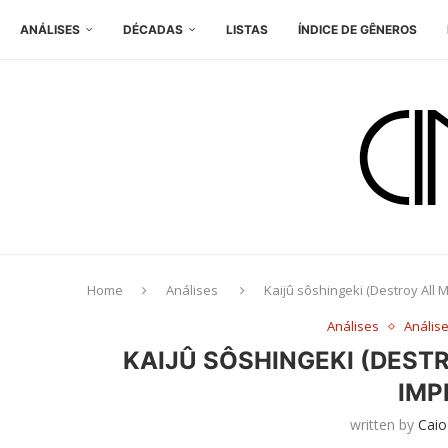
ANÁLISES
DÉCADAS
LISTAS
ÍNDICE DE GÊNEROS
Home
Análises
Kaijû sôshingeki (Destroy All 
Análises
Anális
KAIJÛ SÔSHINGEKI (DEST
IMP
written by
Caio