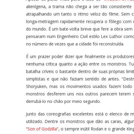
alienígena, a trama não chega a ser tão consistent
atrapalhando um tanto o ritmo veloz do filme. Sem c
longa-metragem rapidamente recupera o fôlego com ce
do mundo. É um bate-volta breve que fere a obra sem 
pensaram num Engenheiro Civil estilo Lex Luthor como
no número de vezes que a cidade foi reconstruída.
É um prazer poder dizer que finalmente os produtore
nenhuma crítica quanto a ação entre os monstros. T
batalha críveis o bastante dentro de suas próprias li
simplistas e que não faziam sentido de antes. “Dest
Shoryuken, mas os movimentos usados fazem todo o s
monstros desferem uns nos outros parecem terem si
derrubá-lo no chão por meio segundo.
Junto das coreografias excelentes está o elenco d
utilizado. Dentre os monstros que dão as caras, alg
“
Son of Godzilla
“, o sempre inútil Rodan e o grande Ki