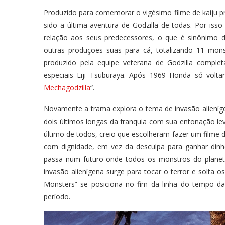
Produzido para comemorar o vigésimo filme de kaiju p
sido a última aventura de Godzilla de todas. Por i
relação aos seus predecessores, o que é sinônimo 
outras produções suas para cá, totalizando 11 mons
produzido pela equipe veterana de Godzilla complet
especiais Eiji Tsuburaya. Após 1969 Honda só voltar
Mechagodzilla
“.
Novamente a trama explora o tema de invasão alieníge
dois últimos longas da franquia com sua entonação leve
último de todos, creio que escolheram fazer um filme d
com dignidade, em vez da desculpa para ganhar dinh
passa num futuro onde todos os monstros do planet
invasão alienígena surge para tocar o terror e solta o
Monsters” se posiciona no fim da linha do tempo d
período.