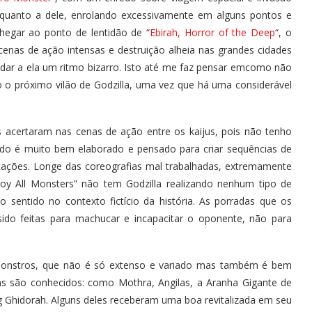
e quanto a dele, enrolando excessivamente em alguns pontos e
hegar ao ponto de lentidão de “
Ebirah, Horror of the Deep
“, o
nas de ação intensas e destruição alheia nas grandes cidades
dar a ela um ritmo bizarro. Isto até me faz pensar emcomo não
 o próximo vilão de Godzilla, uma vez que há uma considerável
s acertaram nas cenas de ação entre os kaijus, pois não tenho
udo é muito bem elaborado e pensado para criar sequências de
mitações. Longe das coreografias mal trabalhadas, extremamente
roy All Monsters” não tem Godzilla realizando nenhum tipo de
entido no contexto fictício da história. As porradas que os
do feitas para machucar e incapacitar o oponente, não para
e monstros, que não é só extenso e variado mas também é bem
uns são conhecidos: como Mothra, Angilas, a Aranha Gigante de
ng Ghidorah. Alguns deles receberam uma boa revitalizada em seu