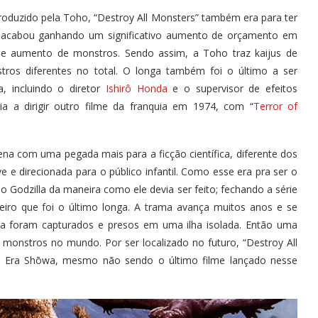
roduzido pela Toho, “Destroy All Monsters” também era para ter
sso acabou ganhando um significativo aumento de orçamento em
de aumento de monstros. Sendo assim, a Toho traz kaijus de
tros diferentes no total. O longa também foi o último a ser
a, incluindo o diretor
Ishirô Honda
e o supervisor de efeitos
ia a dirigir outro filme da franquia em 1974, com “
Terror of
na com uma pegada mais para a ficção científica, diferente dos
 e direcionada para o público infantil. Como esse era pra ser o
o Godzilla da maneira como ele devia ser feito; fechando a série
eiro que foi o último longa. A trama avança muitos anos e se
a foram capturados e presos em uma ilha isolada. Então uma
s monstros no mundo. Por ser localizado no futuro, “Destroy All
a Era Shōwa, mesmo não sendo o último filme lançado nesse