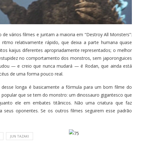
de vários filmes e juntam a maioria em “Destroy All Monsters”:
 ritmo relativamente rápido, que deixa a parte humana quase
tos kaijus diferentes apropriadamente representados; o melhor
 estupidez no comportamento dos monstros, sem japoronguices
mudou — e creio que nunca mudará — é Rodan, que ainda está
 céus de uma forma pouco real.
 desse longa é basicamente a fórmula para um bom filme do
a popular que se tem do monstro: um dinossauro gigantesco que
uanto ele em embates titânicos. Não uma criatura que faz
a seus oponentes. Se os outros filmes seguirem esse padrão
JUN TAZAKI