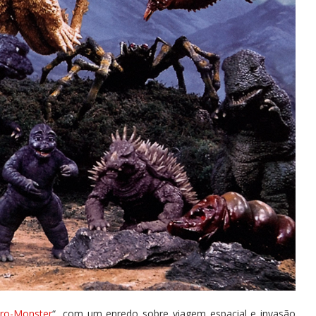
tro-Monster
“, com um enredo sobre viagem espacial e invasão