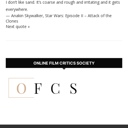
I don’t like sand. It’s coarse and rough and irritating and it gets
everywhere.
—
Anakin Skywalker
,
Star Wars: Episode II – Attack of the
Clones
Next quote »
ONLINE FILM CRITICS SOCIETY