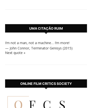
UMA CITAÇÃO RUIM
I’m not a man, not a machine… I’m more!
—
John Connor
,
Terminator Genisys (2015)
Next quote »
ONLINE FILM CRITICS SOCIETY