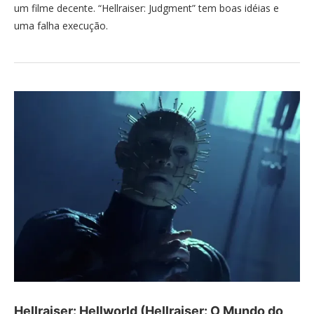
um filme decente. “Hellraiser: Judgment” tem boas idéias e
uma falha execução.
Hellraiser: Hellworld (Hellraiser: O Mundo do