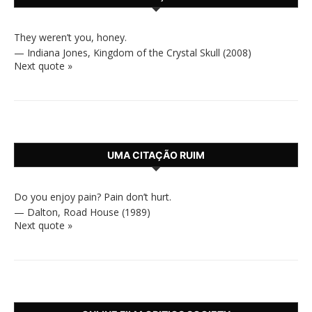
They weren’t you, honey.
—
Indiana Jones
,
Kingdom of the Crystal Skull (2008)
Next quote »
UMA CITAÇÃO RUIM
Do you enjoy pain? Pain don’t hurt.
—
Dalton
,
Road House (1989)
Next quote »