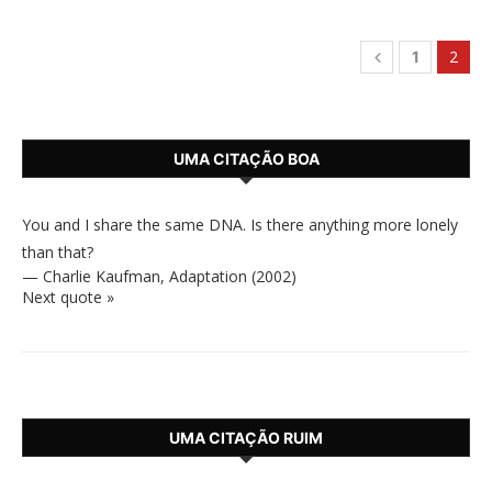
2
1
UMA CITAÇÃO BOA
You and I share the same DNA. Is there anything more lonely
than that?
—
Charlie Kaufman
,
Adaptation (2002)
Next quote »
UMA CITAÇÃO RUIM