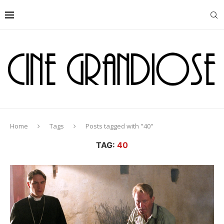
Home
Tags
Posts tagged with "40"
TAG:
40