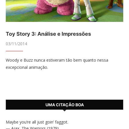
Toy Story 3: Análise e Impressões
03/11/2014
Woody e Buzz nunca estiveram tão bem quanto nessa
excepcional animação.
UMA CITAÇÃO BOA
Maybe you’re all just goin’ faggot.
—
Ajax
,
The Warriors (1979)