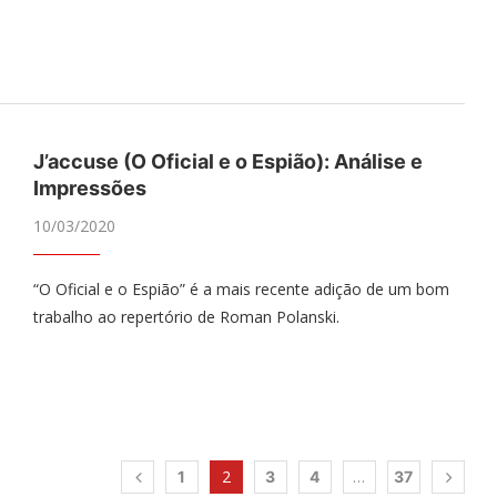
J’accuse (O Oficial e o Espião): Análise e
Impressões
10/03/2020
“O Oficial e o Espião” é a mais recente adição de um bom
trabalho ao repertório de Roman Polanski.
2
…
1
3
4
37