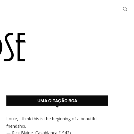
UMA CITAÇÃO BOA
Louie, I think this is the beginning of a beautiful
friendship.
—
Rick Blaine
,
Casablanca (1942)