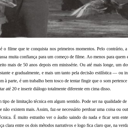
o filme que te conquista nos primeiros momentos. Pelo contrário, a 
passa muita confiança para um começo de filme. Ao menos para quem e
efeito mais de 50 anos depois em minissérie. Ou até mais longe, um do
ante e gradualmente, e mais um tanto pela decisão estilística — ou in
om à parte, é um trabalho bem tosco de tentar fingir que o som pertence 
r até 20 e inserir diálogo totalmente diferente em cima disso.
 tipo de limitação técnica em algum sentido. Pode ser na qualidade de 
não existem mais. Assim, faz-se necessário perdoar uma coisa ou outr
nica. É muito estranho ver o áudio saindo do nada e ficar sem ente
clara entre os dois métodos narrativos e logo fica claro que, na verda