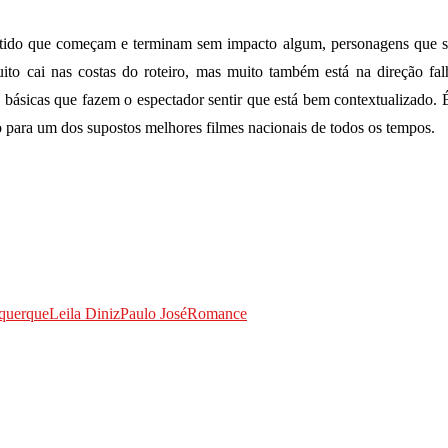
ntido que começam e terminam sem impacto algum, personagens que s
ito cai nas costas do roteiro, mas muito também está na direção fa
s básicas que fazem o espectador sentir que está bem contextualizado
 para um dos supostos melhores filmes nacionais de todos os tempos.
querque
Leila Diniz
Paulo José
Romance