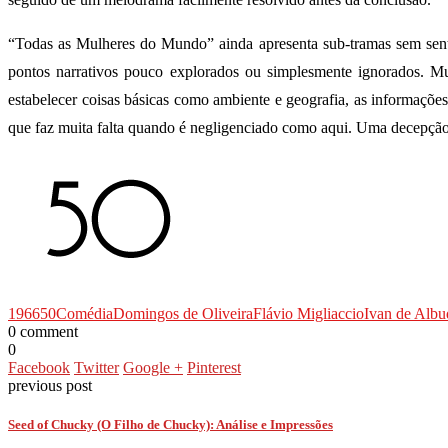
“Todas as Mulheres do Mundo” ainda apresenta sub-tramas sem se
pontos narrativos pouco explorados ou simplesmente ignorados. Mu
estabelecer coisas básicas como ambiente e geografia, as informaçõe
que faz muita falta quando é negligenciado como aqui. Uma decepção
1966
50
Comédia
Domingos de Oliveira
Flávio Migliaccio
Ivan de Albu
0 comment
0
Facebook
Twitter
Google +
Pinterest
previous post
Seed of Chucky (O Filho de Chucky): Análise e Impressões