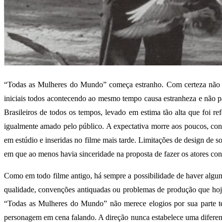
“Todas as Mulheres do Mundo” começa estranho. Com certeza não é 
iniciais todos acontecendo ao mesmo tempo causa estranheza e não 
Brasileiros de todos os tempos, levado em estima tão alta que foi r
igualmente amado pelo público. A expectativa morre aos poucos, const
em estúdio e inseridas no filme mais tarde. Limitações de design de s
em que ao menos havia sinceridade na proposta de fazer os atores conta
Como em todo filme antigo, há sempre a possibilidade de haver algum
qualidade, convenções antiquadas ou problemas de produção que hoje 
“Todas as Mulheres do Mundo” não merece elogios por sua parte téc
personagem em cena falando. A direção nunca estabelece uma diferença 