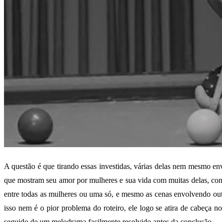
A questão é que tirando essas investidas, várias delas nem mesmo e
que mostram seu amor por mulheres e sua vida com muitas delas, conqu
entre todas as mulheres ou uma só, e mesmo as cenas envolvendo out
isso nem é o pior problema do roteiro, ele logo se atira de cabeç
seguido de um melodrama facilmente resolvido antes da conclusão.