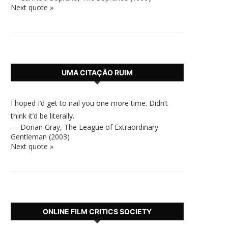
Next quote »
UMA CITAÇÃO RUIM
I hoped I’d get to nail you one more time. Didn’t
think it’d be literally.
—
Dorian Gray
,
The League of Extraordinary
Gentleman (2003)
Next quote »
ONLINE FILM CRITICS SOCIETY