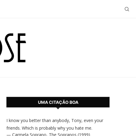
UMA CITAÇÃO BOA
I know you better than anybody, Tony, even your
friends. Which is probably why you hate me.
—
Carmela Soprano
,
The Sopranos (1999)