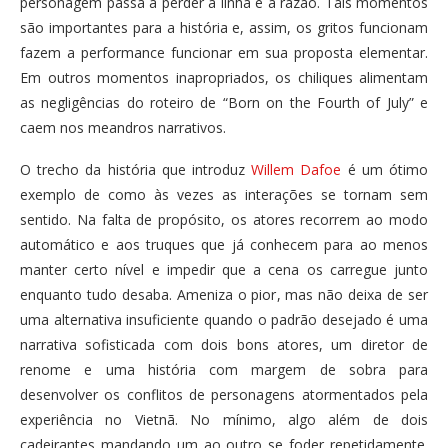
personagem passa a perder a linha e a razão. Tais momentos
são importantes para a história e, assim, os gritos funcionam
fazem a performance funcionar em sua proposta elementar.
Em outros momentos inapropriados, os chiliques alimentam
as negligências do roteiro de “Born on the Fourth of July” e
caem nos meandros narrativos.
O trecho da história que introduz
Willem Dafoe
é um ótimo
exemplo de como às vezes as interações se tornam sem
sentido. Na falta de propósito, os atores recorrem ao modo
automático e aos truques que já conhecem para ao menos
manter certo nível e impedir que a cena os carregue junto
enquanto tudo desaba. Ameniza o pior, mas não deixa de ser
uma alternativa insuficiente quando o padrão desejado é uma
narrativa sofisticada com dois bons atores, um diretor de
renome e uma história com margem de sobra para
desenvolver os conflitos de personagens atormentados pela
experiência no Vietnã. No mínimo, algo além de dois
cadeirantes mandando um ao outro se foder repetidamente.