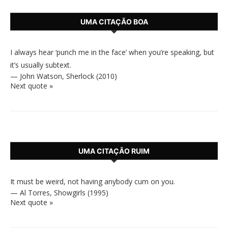
UMA CITAÇÃO BOA
I always hear ‘punch me in the face’ when you’re speaking, but
it’s usually subtext.
—
John Watson
,
Sherlock (2010)
Next quote »
UMA CITAÇÃO RUIM
It must be weird, not having anybody cum on you.
—
Al Torres
,
Showgirls (1995)
Next quote »