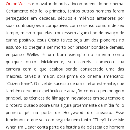
Orson Welles
é o avatar do artista incompreendido no cinema.
Certamente não foi o primeiro, tantos outros homens foram
perseguidos em décadas, séculos e milênios anteriores por
suas contribuições incompatíveis com o senso comum de seu
tempo, mesmo que elas trouxessem algum tipo de avanço de
cunho positivo. Jesus Cristo talvez seja um dos pioneiros no
assunto ao chegar a ser morto por praticar bondade demais,
enquanto Welles é um bom exemplo no cinema como
qualquer outro. Inicialmente, sua carreira começou sua
carreira com o que acabou sendo considerado uma das
maiores, talvez a maior, obra-prima do cinema americano:
“Citizen Kane”. O nível de sucesso de um diretor estreante, que
também deu um espetáculo de atuação como o personagem
principal, as técnicas de filmagem inovadoras em seu tempo e
o roteiro ousado sobre uma figura proeminente da mídia foi o
primeiro pé na porta de Hollywood do cineasta. Esse
funcionou, o que veio em seguida nem tanto. “They’ll Love Me
When I’m Dead” conta parte da história da odisséia do homem