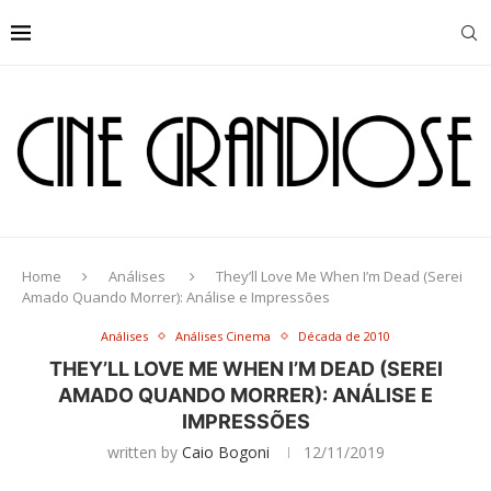
Home
Análises
They’ll Love Me When I’m Dead (Serei
Amado Quando Morrer): Análise e Impressões
Análises
Análises Cinema
Década de 2010
THEY’LL LOVE ME WHEN I’M DEAD (SEREI
AMADO QUANDO MORRER): ANÁLISE E
IMPRESSÕES
written by
Caio Bogoni
12/11/2019