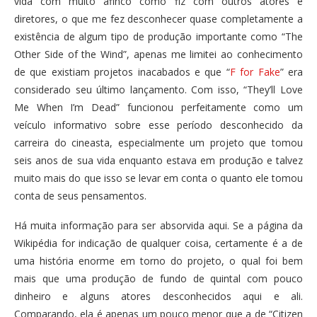
vida com muito afinco como fiz com outros atores e
diretores, o que me fez desconhecer quase completamente a
existência de algum tipo de produção importante como “The
Other Side of the Wind”, apenas me limitei ao conhecimento
de que existiam projetos inacabados e que “
F for Fake
” era
considerado seu último lançamento. Com isso, “They’ll Love
Me When I’m Dead” funcionou perfeitamente como um
veículo informativo sobre esse período desconhecido da
carreira do cineasta, especialmente um projeto que tomou
seis anos de sua vida enquanto estava em produção e talvez
muito mais do que isso se levar em conta o quanto ele tomou
conta de seus pensamentos.
Há muita informação para ser absorvida aqui. Se a página da
Wikipédia for indicação de qualquer coisa, certamente é a de
uma história enorme em torno do projeto, o qual foi bem
mais que uma produção de fundo de quintal com pouco
dinheiro e alguns atores desconhecidos aqui e ali.
Comparando, ela é apenas um pouco menor que a de “Citizen