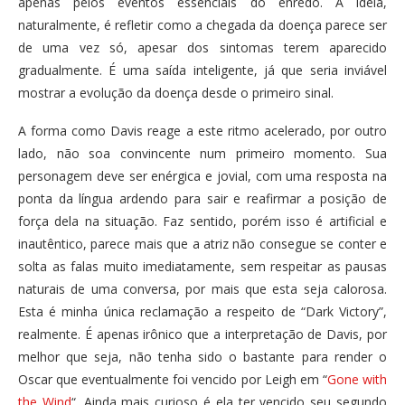
apenas pelos eventos essenciais do enredo. A idéia,
naturalmente, é refletir como a chegada da doença parece ser
de uma vez só, apesar dos sintomas terem aparecido
gradualmente. É uma saída inteligente, já que seria inviável
mostrar a evolução da doença desde o primeiro sinal.
A forma como Davis reage a este ritmo acelerado, por outro
lado, não soa convincente num primeiro momento. Sua
personagem deve ser enérgica e jovial, com uma resposta na
ponta da língua ardendo para sair e reafirmar a posição de
força dela na situação. Faz sentido, porém isso é artificial e
inautêntico, parece mais que a atriz não consegue se conter e
solta as falas muito imediatamente, sem respeitar as pausas
naturais de uma conversa, por mais que esta seja calorosa.
Esta é minha única reclamação a respeito de “Dark Victory”,
realmente. É apenas irônico que a interpretação de Davis, por
melhor que seja, não tenha sido o bastante para render o
Oscar que eventualmente foi vencido por Leigh em “
Gone with
the Wind
“. Ainda mais curioso é ela ter vencido seu segundo