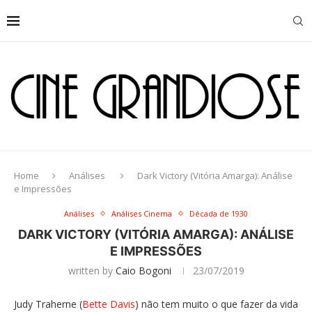
Home
Análises
Dark Victory (Vitória Amarga): Análise
e Impressões
Análises
Análises Cinema
Década de 1930
DARK VICTORY (VITÓRIA AMARGA): ANÁLISE
E IMPRESSÕES
written by
Caio Bogoni
23/07/2019
Judy Traherne (
Bette Davis
) não tem muito o que fazer da vida