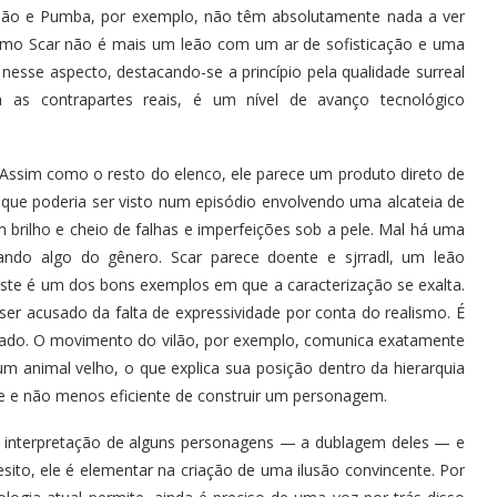
imão e Pumba, por exemplo, não têm absolutamente nada a ver
omo Scar não é mais um leão com um ar de sofisticação e uma
esse aspecto, destacando-se a princípio pela qualidade surreal
as contrapartes reais, é um nível de avanço tecnológico
Assim como o resto do elenco, ele parece um produto direto de
 que poderia ser visto num episódio envolvendo uma alcateia de
 brilho e cheio de falhas e imperfeições sob a pele. Mal há uma
ando algo do gênero. Scar parece doente e sjrradl, um leão
Este é um dos bons exemplos em que a caracterização se exalta.
er acusado da falta de expressividade por conta do realismo. É
ptado. O movimento do vilão, por exemplo, comunica exatamente
um animal velho, o que explica sua posição dentro da hierarquia
te e não menos eficiente de construir um personagem.
da interpretação de alguns personagens — a dublagem deles — e
esito, ele é elementar na criação de uma ilusão convincente. Por