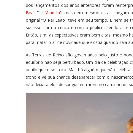
dos lançamentos dos anos anteriores foram reinterpre
Beast
” e “
Aladdin
“, mas nem mesmo estas chegam per
original “O Rei Leão” teve em seu tempo. E nem se t
sucesso com a crítica e com o público, sendo a terc
Então, sim, as expectativas eram bem altas, mesmo ha
para matar o ar de novidade que existia quando saía a
As Terras do Reino são governadas pelo justo e bon
equilíbrio não seja perturbado. Um dia de celebração 
aquilo que o sol toca. Mas há alguém que não celebra
trono e vê sua chance desaparecer com o nascimento 
não deixará elos de sangue entrarem no caminho de sua