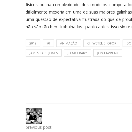
físicos ou na complexidade dos modelos computador
dificilmente mexeria em uma de suas maiores galinhas
uma questão de expectativa frustrada do que de pro
não são tão bem trabalhadas quanto antes, isso sim é
2019
70
ANIMAÇÃO
CHIWETEL EJIOFOR
DO
JAMES EARL JONES
JD MCCRARY
JON FAVREAU
previous post