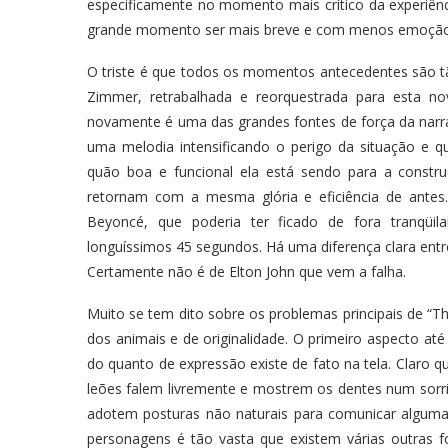
especificamente no momento mais crítico da experiênc
grande momento ser mais breve e com menos emoção 
O triste é que todos os momentos antecedentes são tão
Zimmer, retrabalhada e reorquestrada para esta no
novamente é uma das grandes fontes de força da narr
uma melodia intensificando o perigo da situação e 
quão boa e funcional ela está sendo para a constru
retornam com a mesma glória e eficiência de antes
Beyoncé, que poderia ter ficado de fora tranqüi
longuíssimos 45 segundos. Há uma diferença clara entre
Certamente não é de Elton John que vem a falha.
Muito se tem dito sobre os problemas principais de “The
dos animais e de originalidade. O primeiro aspecto a
do quanto de expressão existe de fato na tela. Claro q
leões falem livremente e mostrem os dentes num sorr
adotem posturas não naturais para comunicar alguma
personagens é tão vasta que existem várias outras f