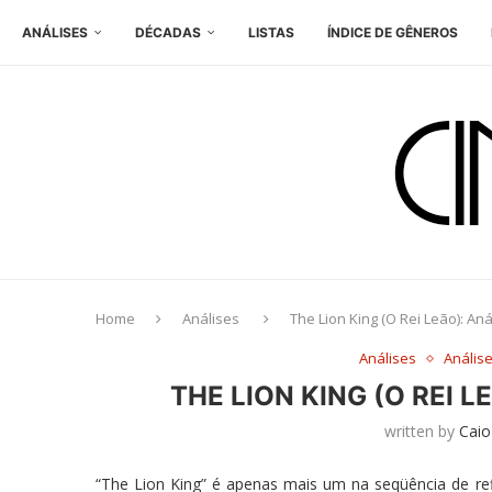
ANÁLISES
DÉCADAS
LISTAS
ÍNDICE DE GÊNEROS
Home
Análises
The Lion King (O Rei Leão): An
Análises
Anális
THE LION KING (O REI 
written by
Caio
“The Lion King” é apenas mais um na seqüência de re