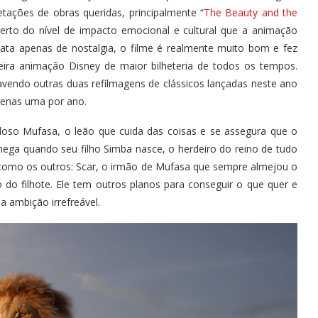
tações de obras queridas, principalmente “
The Beauty and the
to do nível de impacto emocional e cultural que a animação
rata apenas de nostalgia, o filme é realmente muito bom e fez
eira animação Disney de maior bilheteria de todos os tempos.
vendo outras duas refilmagens de clássicos lançadas neste ano
penas uma por ano.
doso Mufasa, o leão que cuida das coisas e se assegura que o
chega quando seu filho Simba nasce, o herdeiro do reino de tudo
 como os outros: Scar, o irmão de Mufasa que sempre almejou o
do filhote. Ele tem outros planos para conseguir o que quer e
 ambição irrefreável.