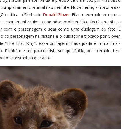
ologia atual permite, ainda é preciso de uma voz por trás disso
 o comportamento animal não permite. Novamente, a maioria das
o crítica: o Simba de
Donald Glover
. Eis um exemplo em que a
necessariamente ruim ou amador, problemático tecnicamente, a
nar com o personagem e soar como uma dublagem de fato. É
o do personagem na história e o dublador é trocado por Glover.
de “The Lion King”, essa dublagem inadequada é muito mais
plo. Também é um pouco triste ver que Rafiki, por exemplo, tem
menos carismática que antes.