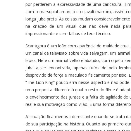
por perderem a expressividade de uma caricatura. T
com o marsupial amarelo e o javali marrom, assim c
longa juba preta. As coisas mudam consideravelmente n
na criação de um visual que não deve nada para 
impressionante e sem falhas de teor técnico.
Scar agora é um leão com aparência de maldade crua. 
um canal de televisão sobre vida selvagem, um animal
leões. Ele é um animal velho e abatido, com o pelo sem
juba a ser encontrada, apenas tufos de pelo lembr
desprovido de força e maculado fisicamente por isso. 
“The Lion King” pouco erra nesse aspecto e não pode s
uma proposta diferente à qual o resto do filme é ada
o envelhecimento das juntas e a falta de agilidade de 
real e sua motivação como vilão. É uma forma diferen
A situação fica menos interessante quando se trata 
de sua participação na história. Quanto ao primeiro qu