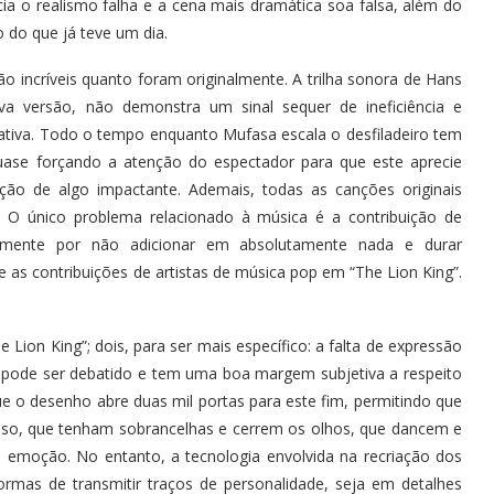
ia o realismo falha e a cena mais dramática soa falsa, além do
do que já teve um dia.
 incríveis quanto foram originalmente. A trilha sonora de Hans
va versão, não demonstra um sinal sequer de ineficiência e
ativa. Todo o tempo enquanto Mufasa escala o desfiladeiro tem
quase forçando a atenção do espectador para que este aprecie
ção de algo impactante. Ademais, todas as canções originais
. O único problema relacionado à música é a contribuição de
lamente por não adicionar em absolutamente nada e durar
 as contribuições de artistas de música pop em “The Lion King”.
 Lion King”; dois, para ser mais específico: a falta de expressão
té pode ser debatido e tem uma boa margem subjetiva a respeito
ue o desenho abre duas mil portas para este fim, permitindo que
iso, que tenham sobrancelhas e cerrem os olhos, que dancem e
 emoção. No entanto, a tecnologia envolvida na recriação dos
ormas de transmitir traços de personalidade, seja em detalhes