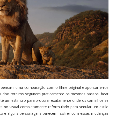
em pensar numa comparação com o filme original e apontar erros
Os dois roteiros seguirem praticamente os mesmos passos, beat
até um estímulo para procurar exatamente onde os caminhos se
tra no visual completamente reformulado para simular um estilo
ento e alguns personagens parecem sofrer com essas mudanças