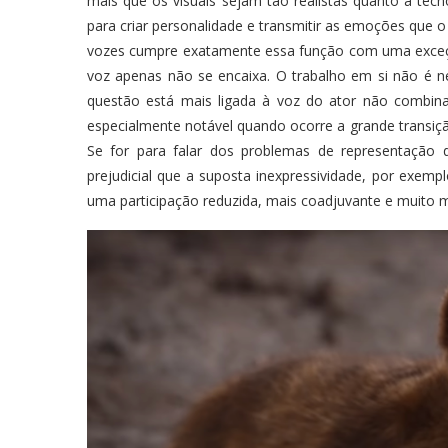
mais que os visuais sejam tão realistas quanto a tecn
para criar personalidade e transmitir as emoções que
vozes cumpre exatamente essa função com uma exceçã
voz apenas não se encaixa. O trabalho em si não é 
questão está mais ligada à voz do ator não combi
especialmente notável quando ocorre a grande transiçã
Se for para falar dos problemas de representação 
prejudicial que a suposta inexpressividade, por exem
uma participação reduzida, mais coadjuvante e muito 