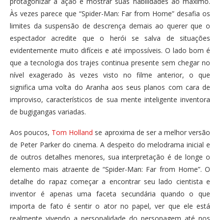
protagonizar a ação e mostrar suas habilidades ao máximo.
Às vezes parece que “Spider-Man: Far from Home” desafia os
limites da suspensão de descrença demais ao querer que o
espectador acredite que o herói se salva de situações
evidentemente muito difíceis e até impossíveis. O lado bom é
que a tecnologia dos trajes continua presente sem chegar no
nível exagerado às vezes visto no filme anterior, o que
significa uma volta do Aranha aos seus planos com cara de
improviso, característicos de sua mente inteligente inventora
de bugigangas variadas.
Aos poucos,
Tom Holland
se aproxima de ser a melhor versão
de Peter Parker do cinema. A despeito do melodrama inicial e
de outros detalhes menores, sua interpretação é de longe o
elemento mais atraente de “Spider-Man: Far from Home”. O
detalhe do rapaz começar a encontrar seu lado cientista e
inventor é apenas uma faceta secundária quando o que
importa de fato é sentir o ator no papel, ver que ele está
realmente vivendo a personalidade do personagem até nos