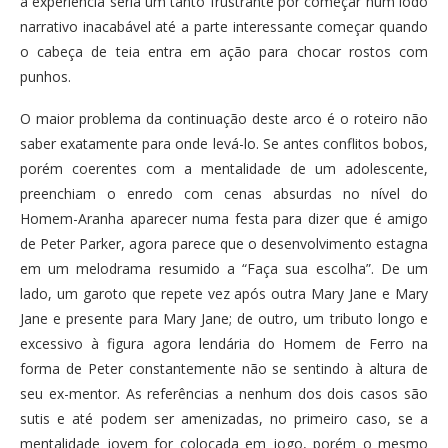
a experiência seria um tanto frustrante por começar num lodo
narrativo inacabável até a parte interessante começar quando
o cabeça de teia entra em ação para chocar rostos com
punhos.
O maior problema da continuação deste arco é o roteiro não
saber exatamente para onde levá-lo. Se antes conflitos bobos,
porém coerentes com a mentalidade de um adolescente,
preenchiam o enredo com cenas absurdas no nível do
Homem-Aranha aparecer numa festa para dizer que é amigo
de Peter Parker, agora parece que o desenvolvimento estagna
em um melodrama resumido a “Faça sua escolha”. De um
lado, um garoto que repete vez após outra Mary Jane e Mary
Jane e presente para Mary Jane; de outro, um tributo longo e
excessivo à figura agora lendária do Homem de Ferro na
forma de Peter constantemente não se sentindo à altura de
seu ex-mentor. As referências a nenhum dos dois casos são
sutis e até podem ser amenizadas, no primeiro caso, se a
mentalidade jovem for colocada em jogo, porém o mesmo