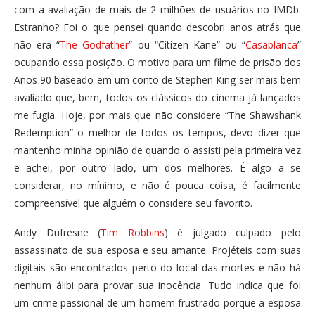
com a avaliação de mais de 2 milhões de usuários no IMDb.
Estranho? Foi o que pensei quando descobri anos atrás que
não era “
The Godfather
” ou “Citizen Kane” ou “
Casablanca
”
ocupando essa posição. O motivo para um filme de prisão dos
Anos 90 baseado em um conto de Stephen King ser mais bem
avaliado que, bem, todos os clássicos do cinema já lançados
me fugia. Hoje, por mais que não considere “The Shawshank
Redemption” o melhor de todos os tempos, devo dizer que
mantenho minha opinião de quando o assisti pela primeira vez
e achei, por outro lado, um dos melhores. É algo a se
considerar, no mínimo, e não é pouca coisa, é facilmente
compreensível que alguém o considere seu favorito.
Andy Dufresne (
Tim Robbins
) é julgado culpado pelo
assassinato de sua esposa e seu amante. Projéteis com suas
digitais são encontrados perto do local das mortes e não há
nenhum álibi para provar sua inocência. Tudo indica que foi
um crime passional de um homem frustrado porque a esposa