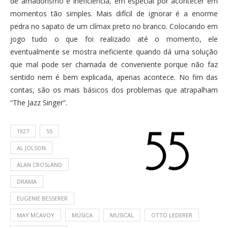
de amadorismo e ineficiência, em especial por acontecer em
momentos tão simples. Mais difícil de ignorar é a enorme
pedra no sapato de um clímax preto no branco. Colocando em
jogo tudo o que foi realizado até o momento, ele
eventualmente se mostra ineficiente quando dá uma solução
que mal pode ser chamada de conveniente porque não faz
sentido nem é bem explicada, apenas acontece. No fim das
contas, são os mais básicos dos problemas que atrapalham
“The Jazz Singer”.
1927
55
AL JOLSON
ALAN CROSLAND
DRAMA
EUGENIE BESSERER
MAY MCAVOY
MÚSICA
MUSICAL
OTTO LEDERER