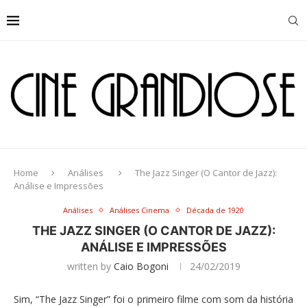
Home
Análises
The Jazz Singer (O Cantor de Jazz):
Análise e Impressões
Análises
Análises Cinema
Década de 1920
THE JAZZ SINGER (O CANTOR DE JAZZ):
ANÁLISE E IMPRESSÕES
written by
Caio Bogoni
24/02/2019
Sim, “The Jazz Singer” foi o primeiro filme com som da história