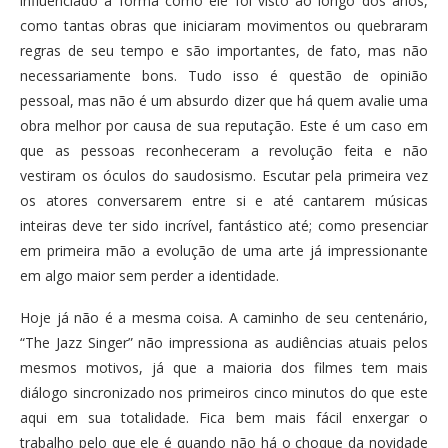
influenciado a forma como ele foi visto ao longo dos anos,
como tantas obras que iniciaram movimentos ou quebraram
regras de seu tempo e são importantes, de fato, mas não
necessariamente bons. Tudo isso é questão de opinião
pessoal, mas não é um absurdo dizer que há quem avalie uma
obra melhor por causa de sua reputação. Este é um caso em
que as pessoas reconheceram a revolução feita e não
vestiram os óculos do saudosismo. Escutar pela primeira vez
os atores conversarem entre si e até cantarem músicas
inteiras deve ter sido incrível, fantástico até; como presenciar
em primeira mão a evolução de uma arte já impressionante
em algo maior sem perder a identidade.
Hoje já não é a mesma coisa. A caminho de seu centenário,
“The Jazz Singer” não impressiona as audiências atuais pelos
mesmos motivos, já que a maioria dos filmes tem mais
diálogo sincronizado nos primeiros cinco minutos do que este
aqui em sua totalidade. Fica bem mais fácil enxergar o
trabalho pelo que ele é quando não há o choque da novidade