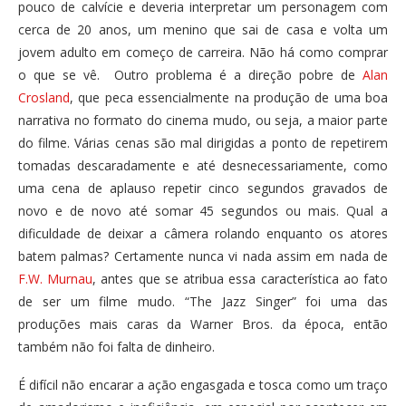
pouco de calvície e deveria interpretar um personagem com
cerca de 20 anos, um menino que sai de casa e volta um
jovem adulto em começo de carreira. Não há como comprar
o que se vê. Outro problema é a direção pobre de
Alan
Crosland
, que peca essencialmente na produção de uma boa
narrativa no formato do cinema mudo, ou seja, a maior parte
do filme. Várias cenas são mal dirigidas a ponto de repetirem
tomadas descaradamente e até desnecessariamente, como
uma cena de aplauso repetir cinco segundos gravados de
novo e de novo até somar 45 segundos ou mais. Qual a
dificuldade de deixar a câmera rolando enquanto os atores
batem palmas? Certamente nunca vi nada assim em nada de
F.W. Murnau
, antes que se atribua essa característica ao fato
de ser um filme mudo. “The Jazz Singer” foi uma das
produções mais caras da Warner Bros. da época, então
também não foi falta de dinheiro.
É difícil não encarar a ação engasgada e tosca como um traço