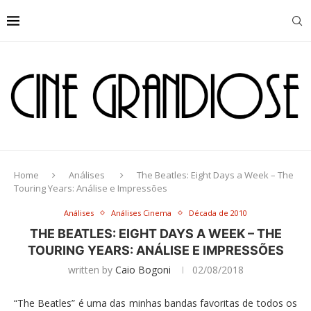
Home
Análises
The Beatles: Eight Days a Week – The
Touring Years: Análise e Impressões
Análises
Análises Cinema
Década de 2010
THE BEATLES: EIGHT DAYS A WEEK – THE
TOURING YEARS: ANÁLISE E IMPRESSÕES
written by
Caio Bogoni
02/08/2018
“The Beatles” é uma das minhas bandas favoritas de todos os