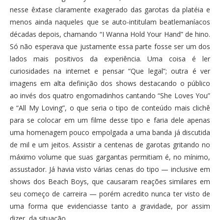
nesse êxtase claramente exagerado das garotas da platéia e
menos ainda naqueles que se auto-intitulam beatlemaníacos
décadas depois, chamando “I Wanna Hold Your Hand” de hino.
Só não esperava que justamente essa parte fosse ser um dos
lados mais positivos da experiência. Uma coisa é ler
curiosidades na internet e pensar “Que legal”; outra é ver
imagens em alta definição dos shows destacando o público
ao invés dos quatro engomadinhos cantando “She Loves You”
e “All My Loving”, o que seria o tipo de conteúdo mais clichê
para se colocar em um filme desse tipo e faria dele apenas
uma homenagem pouco empolgada a uma banda já discutida
de mil e um jeitos. Assistir a centenas de garotas gritando no
máximo volume que suas gargantas permitiam é, no mínimo,
assustador. Já havia visto várias cenas do tipo — inclusive em
shows dos Beach Boys, que causaram reações similares em
seu começo de carreira — porém acredito nunca ter visto de
uma forma que evidenciasse tanto a gravidade, por assim
dizer, da situação.