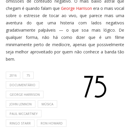
omissões de conteúdo negativo. O mais baixo astral que
chegam é quando falam que
George Harrison
era o mais vocal
sobre o estresse de tocar ao vivo, que parece mais uma
aventura do que uma histeria com lados negativos
gradativamente palpáveis — o que soa mais lógico. De
qualquer forma, não há como dizer que é um filme
minimamente perto de medíocre, apenas que possivelmente
seja melhor aproveitado por quem não conhece a banda tão
bem.
2016
75
DOCUMENTÁRIO
GEORGE HARRISON
JOHN LENNON
MÚSICA
PAUL MCCARTNEY
RINGO STARR
RON HOWARD